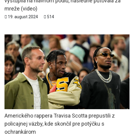
vystúpila na hlavnom pódiu, následne putovala za
mreže (video)
19. august 2024
514
Amerického rappera Travisa Scotta prepustili z
policajnej väzby, kde skončil pre potýčku s
ochrankárom