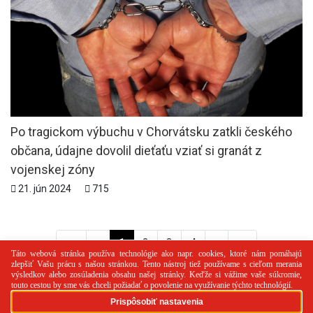
Po tragickom výbuchu v Chorvátsku zatkli českého
občana, údajne dovolil dieťaťu vziať si granát z
vojenskej zóny
21. jún 2024
715
<<
<
1
2
3
4
>
>>