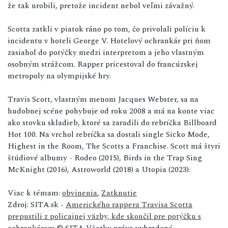
že tak urobili, pretože incident nebol veľmi závažný.
Scotta zatkli v piatok ráno po tom, čo privolali políciu k
incidentu v hoteli George V. Hotelový ochrankár pri ňom
zasiahol do potýčky medzi interpretom a jeho vlastným
osobným strážcom. Rapper pricestoval do francúzskej
metropoly na olympijské hry.
Travis Scott, vlastným menom Jacques Webster, sa na
hudobnej scéne pohybuje od roku 2008 a má na konte viac
ako stovku skladieb, ktoré sa zaradili do rebríčka Billboard
Hot 100. Na vrchol rebríčka sa dostali single Sicko Mode,
Highest in the Room, The Scotts a Franchise. Scott má štyri
štúdiové albumy - Rodeo (2015), Birds in the Trap Sing
McKnight (2016), Astroworld (2018) a Utopia (2023).
Viac k témam:
obvinenia
,
Zatknutie
Zdroj: SITA.sk -
Amerického rappera Travisa Scotta
prepustili z policajnej väzby, kde skončil pre potýčku s
ochrankárom
© SITA Všetky práva vyhradené.