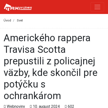
Úvod
Svet
Amerického rappera
Travisa Scotta
prepustili z policajnej
väzby, kde skončil pre
potýčku s
ochrankárom
Webnoviny
10. august 2024
602