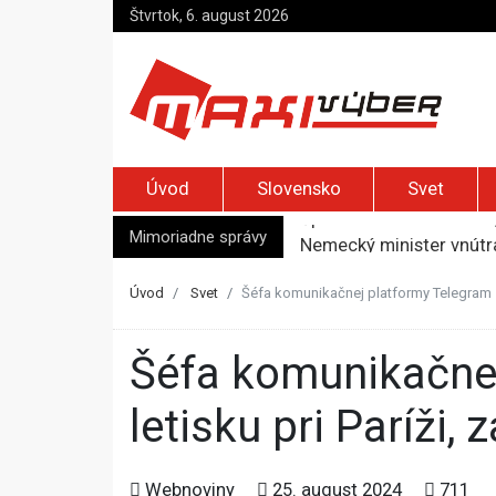
Štvrtok, 6. august 2026
Úvod
Slovensko
Svet
Mimoriadne správy
Nemecký minister vnútra
Top foto dňa (5. august
Po útoku nožnicami zos
Úvod
Svet
Šéfa komunikačnej platformy Telegram zat
Syn zmrazil otca, aby 
Španielske médiá tvrdia
Šéfa komunikačnej platformy Telegram zatkla polícia na
letisku pri Paríži,
Webnoviny
25. august 2024
711