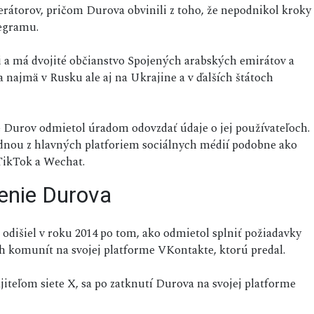
rátorov, pričom Durova obvinili z toho, že nepodnikol kroky
egramu.
ji a má dvojité občianstvo Spojených arabských emirátov a
najmä v Rusku ale aj na Ukrajine a v ďalších štátoch
e Durov odmietol úradom odovzdať údaje o jej používateľoch.
jednou z hlavných platforiem sociálnych médií podobne ako
ikTok a Wechat.
enie Durova
 odišiel v roku 2014 po tom, ako odmietol splniť požiadavky
 komunít na svojej platforme VKontakte, ktorú predal.
iteľom siete X, sa po zatknutí Durova na svojej platforme