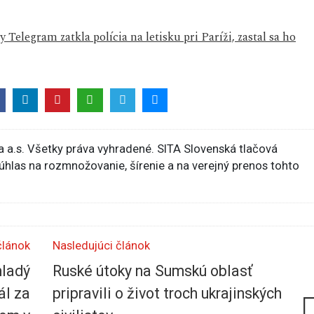
Telegram zatkla polícia na letisku pri Paríži, zastal sa ho
 a.s. Všetky práva vyhradené. SITA Slovenská tlačová
súhlas na rozmnožovanie, šírenie a na verejný prenos tohto
článok
Nasledujúci článok
mladý
Ruské útoky na Sumskú oblasť
ál za
pripravili o život troch ukrajinských