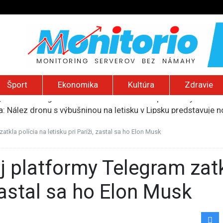
Šport
Ekonomika
Kultúra
Zdravie
: Nález dronu s výbušninou na letisku v Lipsku predstavuje 
 2026): Nízka hladina Dunaja, Trumpov nový helipad, zničený 
tali štyria zranení, polícia zadržala 44-ročnú ženu pravdep
kla polícia na letisku pri Paríži, zastal sa ho Elon Musk
mohol poberať jeho dôchodok
, že medzi migrantmi v Ceute identifikovali podozrivých džih
 zastal sa ho Elon Musk