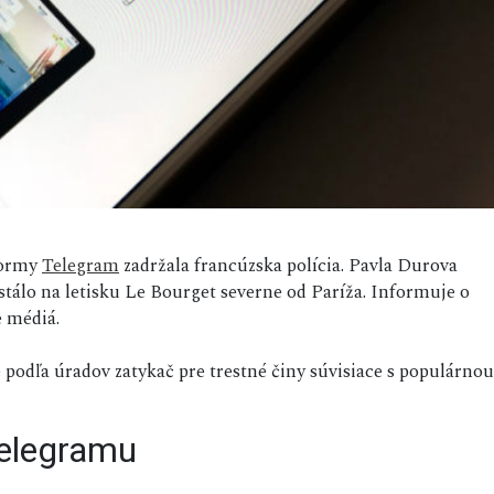
tformy
Telegram
zadržala francúzska polícia. Pavla Durova
ristálo na letisku Le Bourget severne od Paríža. Informuje o
e médiá.
podľa úradov zatykač pre trestné činy súvisiace s populárnou
Telegramu