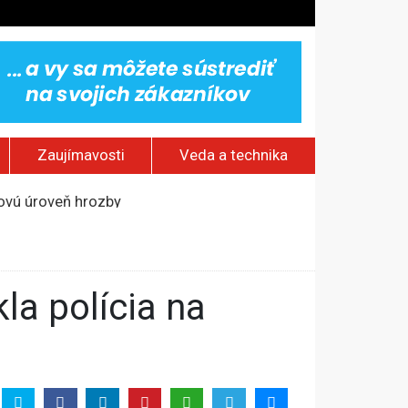
Zaujímavosti
Veda a technika
novú úroveň hrozby
kostol a ranč Zorro
odobne s duševnou poruchou
ádistov