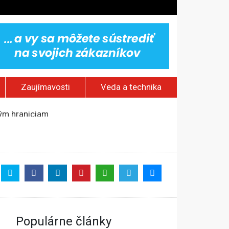
Zaujímavosti
Veda a technika
ským hraniciam
stlivosti
Populárne články