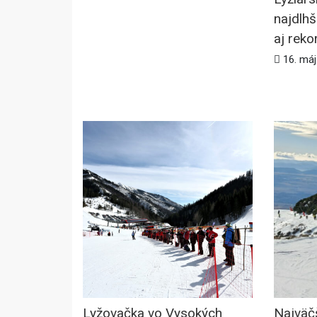
najdlhš
aj reko
16. má
Lyžovačka vo Vysokých
Najväčš