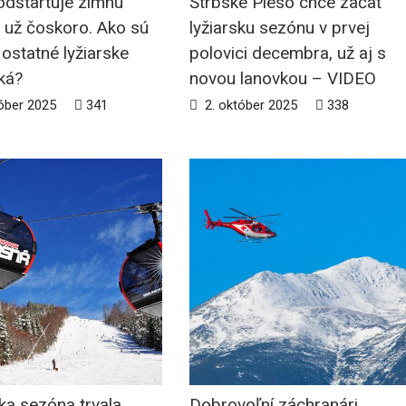
odštartuje zimnú
Štrbské Pleso chce začať
 už čoskoro. Ako sú
lyžiarsku sezónu v prvej
ostatné lyžiarske
polovici decembra, už aj s
ká?
novou lanovkou – VIDEO
óber 2025
341
2. október 2025
338
ka sezóna trvala
Dobrovoľní záchranári