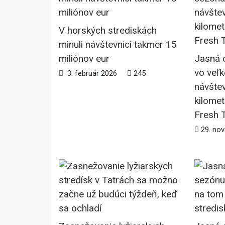
V horských strediskách
minuli návštevníci takmer 15
miliónov eur
Jasná 
vo veľk
3. február 2026
245
návštev
kilomet
Fresh 
29. no