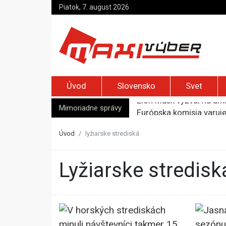
Piatok, 7. august 2026
Úvod
Slovensko
Svet
Mimoriadne správy
Európska komisia varuje 
USA upozorňujú na rusk
Opičí teror paralyzoval 
Úvod
lyžiarske strediská
Najvyššia inflácia v EÚ 
Elon Musk vyzval na um
lyžiarske stredisk