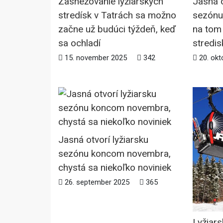
Zasnežovanie lyžiarskych
Jasná 
stredísk v Tatrách sa možno
sezónu
začne už budúci týždeň, keď
na tom 
sa ochladí
stredis
15. november 2025
342
20. okt
Jasná otvorí lyžiarsku
sezónu koncom novembra,
chystá sa niekoľko noviniek
26. september 2025
365
Lyžiars