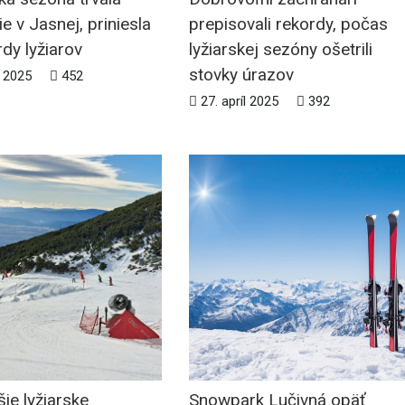
ie v Jasnej, priniesla
prepisovali rekordy, počas
rdy lyžiarov
lyžiarskej sezóny ošetrili
stovky úrazov
j 2025
452
27. apríl 2025
392
ie lyžiarske
Snowpark Lučivná opäť