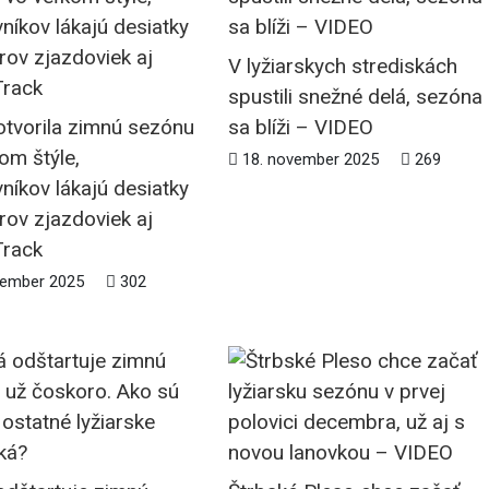
V lyžiarskych strediskách
spustili snežné delá, sezóna
otvorila zimnú sezónu
sa blíži – VIDEO
om štýle,
18. november 2025
269
níkov lákajú desiatky
rov zjazdoviek aj
Track
vember 2025
302