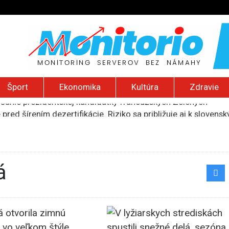
Šport
Ekonomika
Kultúra
Zdravie
pred šírením dezertifikácie. Riziko sa približuje aj k sloven
ú provokáciu, Moskva by mohla otestovať NATO
indonézsku Sumatru, po sérii útokov zatvorili desiatky škôl
núti obyvateľov Rumunska šetriť aj na jedle a zdravotnej staro
lčanie prezidentskej kandidátky francúzskych Zelených
á