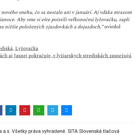
v nového snehu, čo sa nestalo ani v januári. Aj vďaka mrazom
oce. Aby sme si ešte poistili veľkonočnú lyžovačku, zapli
na nižšie položených zjazdovkách a dojazdoch,“
uviedol
ediská
,
Lyžovačka
ch aj Jasnej pokračuje, v lyžiarskych strediskách zasnežujú
 a.s. Všetky práva vyhradené. SITA Slovenská tlačová