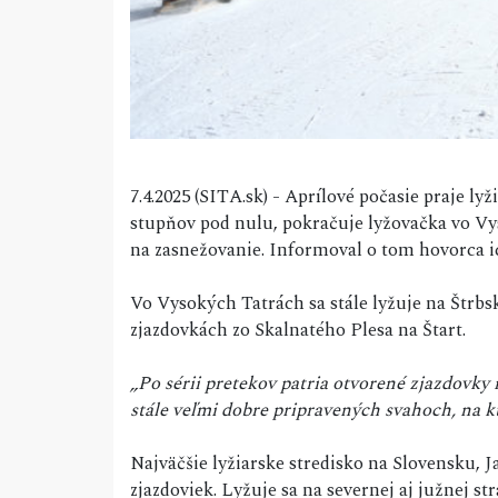
7.4.2025 (SITA.sk) - Aprílové počasie praje 
stupňov pod nulu, pokračuje lyžovačka vo Vyso
na zasnežovanie. Informoval o tom hovorca 
Vo Vysokých Tatrách sa stále lyžuje na Štrb
zjazdovkách zo Skalnatého Plesa na Štart.
„Po sérii pretekov patria otvorené zjazdovky 
stále veľmi dobre pripravených svahoch, na k
Najväčšie lyžiarske stredisko na Slovensku, J
zjazdoviek. Lyžuje sa na severnej aj južnej s