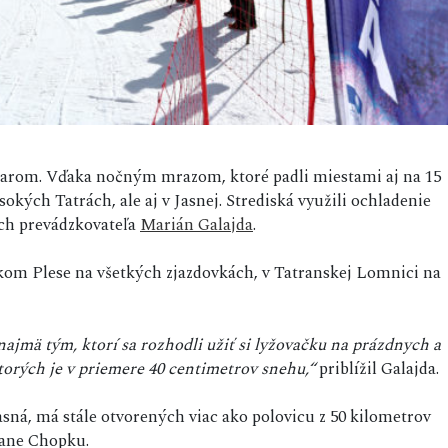
lyžiarom. Vďaka nočným mrazom, ktoré padli miestami aj na 15
kých Tatrách, ale aj v Jasnej. Strediská využili ochladenie
ich prevádzkovateľa
Marián Galajda
.
skom Plese na všetkých zjazdovkách, v Tatranskej Lomnici na
najmä tým, ktorí sa rozhodli užiť si lyžovačku na prázdnych a
torých je v priemere 40 centimetrov snehu,“
priblížil Galajda.
asná, má stále otvorených viac ako polovicu z 50 kilometrov
trane Chopku.