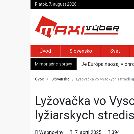
Piatok, 7. august 2026
Úvod
Slovensko
Svet
Mimoriadne správy
Je Európa naozaj v ohr
Pápež Lev XIV. sa vo Fr
Kyjev žiada EÚ o 220 mi
Úvod
Slovensko
Lyžovačka vo Vysokých Tatrách aj
Merz zvolal bezpečnostn
Kandidatúru Slovenska 
Lyžovačka vo Vysokých Tatrách aj Jasnej pokračuje, v
lyžiarskych stred
Webnoviny
7. apríl 2025
394