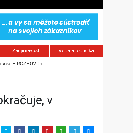
Zaujímavosti
Veda a technika
om Rusku – ROZHOVOR
stavov
rí o prejave dôvery