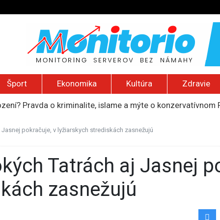
Šport
Ekonomika
Kultúra
Zdravie
ození? Pravda o kriminalite, islame a mýte o konzervatívn
ancúzsku stretne s obeťami sexuálneho zneužívania kňazmi
liónov eur na pomoc farmárom, ktorých postihla blokáda prí
 Jasnej pokračuje, v lyžiarskych strediskách zasnežujú
ú radu štátu po incidente s dronom pri ukrajinskom lietadle
do Bezpečnostnej rady OSN podporilo 123 štátov, Blanár hovo
iskách zasnežujú