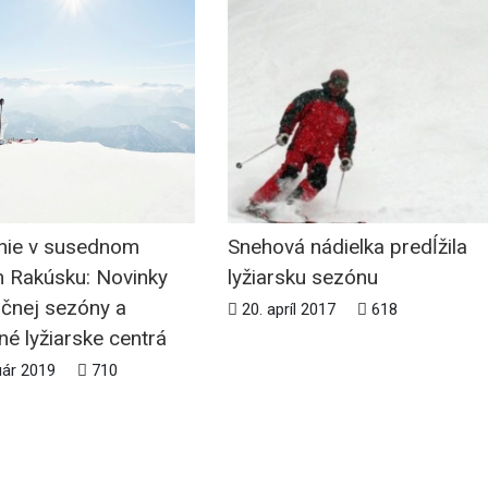
nie v susednom
Snehová nádielka predĺžila
 Rakúsku: Novinky
lyžiarsku sezónu
očnej sezóny a
20. apríl 2017
618
é lyžiarske centrá
uár 2019
710