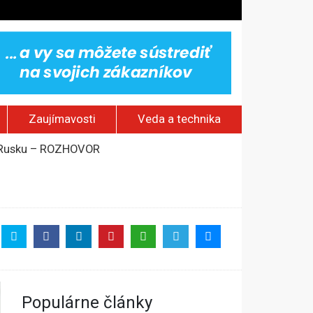
Zaujímavosti
Veda a technika
om Rusku – ROZHOVOR
stavov
rí o prejave dôvery
Populárne články