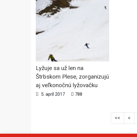
Lyžuje sa už len na
Štrbskom Plese, zorganizujú
aj veľkonočnú lyžovačku
5. apríl 2017
788
<<
<