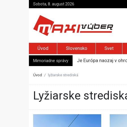
Sobota, 8. august 2026
Úvod
Slovensko
Svet
Mimoriadne správy
Je Európa naozaj v ohr
Pápež Lev XIV. sa vo Fr
Kyjev žiada EÚ o 220 mi
Úvod
lyžiarske strediská
Merz zvolal bezpečnostn
Kandidatúru Slovenska 
lyžiarske stredisk