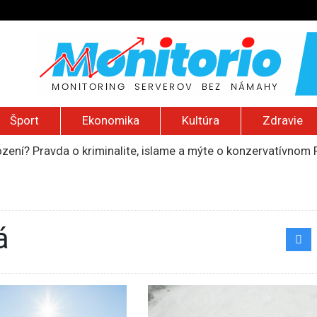
Šport
Ekonomika
Kultúra
Zdravie
ození? Pravda o kriminalite, islame a mýte o konzervatívn
ancúzsku stretne s obeťami sexuálneho zneužívania kňazmi
liónov eur na pomoc farmárom, ktorých postihla blokáda prí
ú radu štátu po incidente s dronom pri ukrajinskom lietadle
do Bezpečnostnej rady OSN podporilo 123 štátov, Blanár hovo
á