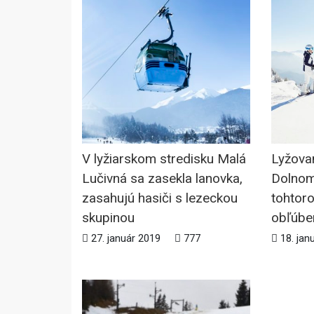
V lyžiarskom stredisku Malá
Lyžova
Lučivná sa zasekla lanovka,
Dolnom
zasahujú hasiči s lezeckou
tohtor
skupinou
obľúben
27. január 2019
777
18. jan