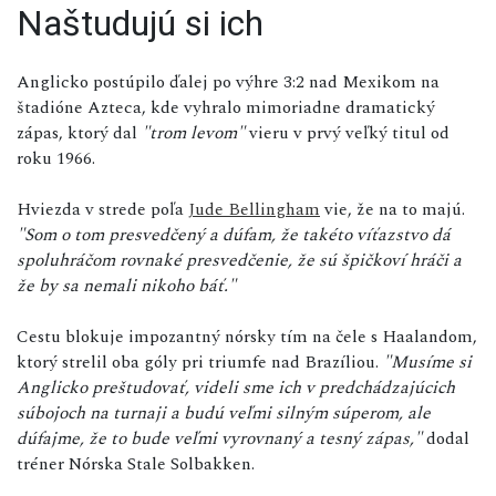
Naštudujú si ich
Anglicko postúpilo ďalej po výhre 3:2 nad Mexikom na
štadióne Azteca, kde vyhralo mimoriadne dramatický
zápas, ktorý dal
"trom levom"
vieru v prvý veľký titul od
roku 1966.
Hviezda v strede poľa
Jude Bellingham
vie, že na to majú.
"Som o tom presvedčený a dúfam, že takéto víťazstvo dá
spoluhráčom rovnaké presvedčenie, že sú špičkoví hráči a
že by sa nemali nikoho báť."
Cestu blokuje impozantný nórsky tím na čele s Haalandom,
ktorý strelil oba góly pri triumfe nad Brazíliou.
"Musíme si
Anglicko preštudovať, videli sme ich v predchádzajúcich
súbojoch na turnaji a budú veľmi silným súperom, ale
dúfajme, že to bude veľmi vyrovnaný a tesný zápas,"
dodal
tréner Nórska Stale Solbakken.