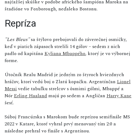
najťažšej skúške v podobe afrického šampióna Maroka na
štadióne vo Foxborough, neďaleko Bostonu.
Repríza
"Les Bleus"
sa štýlovo prebojovali do záverečnej osmičky,
keď v piatich zápasoch strelili 14 gólov – sedem z nich
padlo od kapitána
Kyliana Mbappého
, ktorý je vo výbornej
forme.
Útočník Realu Madrid je jedným zo štyroch hviezdnych
hráčov, ktorí vedú boj o Zlatú kopačku. Argentínčan
Lionel
Messi
vedie tabuľku strelcov s ôsmimi gólmi, Mbappé a
Nór
Erling Haaland
majú po sedem a Angličan
Harry Kane
šesť.
Súboj Francúzska s Marokom bude reprízou semifinále MS
2022 v Katare, ktoré vyhral prvý menovaný tím 2:0 a
následne prehral vo finále s Argentínou.