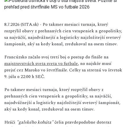
8.7.2026 (SITA.sk) - Po takmer mesiaci turnaja, ktorý
rozptýlil obavy z prehnaných cien vstupeniek a geopolitiky,
sa najväčší, najodvážnejší a logisticky najzložitejší svetový
šampionát, aký sa kedy konal, zredukoval na osem tímov.
Francúzsko začalo svoj tretí boj o postup do finále na
majstrovstvách sveta sveta vo futbale
, no najskôr musí
prejsť cez Maroko vo štvrťfinále. Celky sa stretnú vo štvrtok
9. júla o 22:00 h SEČ.
Po takmer mesiaci turnaja, ktorý rozptýlil obavy z
prehnaných cien vstupeniek a geopolitiky, sa najväčší,
najodvážnejší a logisticky najzložitejší svetový šampionát,
aký sa kedy konal, zredukoval na osem tímov.
Hráči
"galského kohúta"
čelia pravdepodobne doteraz