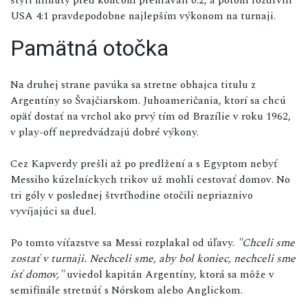
USA 4:1 pravdepodobne najlepším výkonom na turnaji.
Pamätná otočka
Na druhej strane pavúka sa stretne obhajca titulu z
Argentíny so Švajčiarskom. Juhoameričania, ktorí sa chcú
opäť dostať na vrchol ako prvý tím od Brazílie v roku 1962,
v play-off nepredvádzajú dobré výkony.
Cez Kapverdy prešli až po predlžení a s Egyptom nebyť
Messiho kúzelníckych trikov už mohli cestovať domov. No
tri góly v poslednej štvrťhodine otočili nepriaznivo
vyvíjajúci sa duel.
Po tomto víťazstve sa Messi rozplakal od úľavy.
"Chceli sme
zostať v turnaji. Nechceli sme, aby bol koniec, nechceli sme
ísť domov,"
uviedol kapitán Argentíny, ktorá sa môže v
semifinále stretnúť s Nórskom alebo Anglickom.