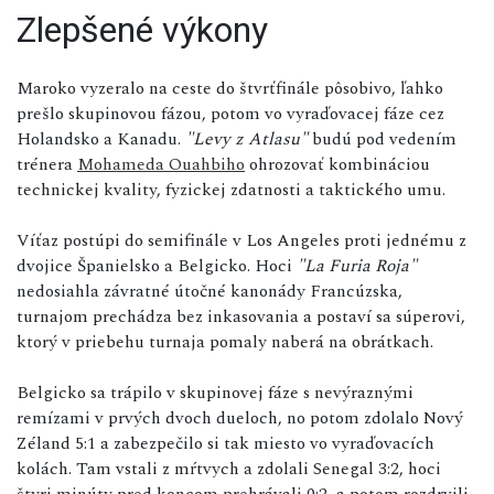
Zlepšené výkony
Maroko vyzeralo na ceste do štvrťfinále pôsobivo, ľahko
prešlo skupinovou fázou, potom vo vyraďovacej fáze cez
Holandsko a Kanadu.
"Levy z Atlasu"
budú pod vedením
trénera
Mohameda Ouahbiho
ohrozovať kombináciou
technickej kvality, fyzickej zdatnosti a taktického umu.
Víťaz postúpi do semifinále v Los Angeles proti jednému z
dvojice Španielsko a Belgicko. Hoci
"La Furia Roja"
nedosiahla závratné útočné kanonády Francúzska,
turnajom prechádza bez inkasovania a postaví sa súperovi,
ktorý v priebehu turnaja pomaly naberá na obrátkach.
Belgicko sa trápilo v skupinovej fáze s nevýraznými
remízami v prvých dvoch dueloch, no potom zdolalo Nový
Zéland 5:1 a zabezpečilo si tak miesto vo vyraďovacích
kolách. Tam vstali z mŕtvych a zdolali Senegal 3:2, hoci
štyri minúty pred koncom prehrávali 0:2, a potom rozdrvili