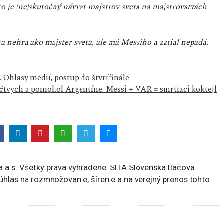
o je (ne)skutočný návrat majstrov sveta na majstrovstvách
na nehrá ako majster sveta, ale má Messiho a zatiaľ nepadá.
,
Ohlasy médií
,
postup do štvrťfinále
mŕtvych a pomohol Argentíne. Messi + VAR = smrtiaci koktejl
 a.s. Všetky práva vyhradené. SITA Slovenská tlačová
súhlas na rozmnožovanie, šírenie a na verejný prenos tohto