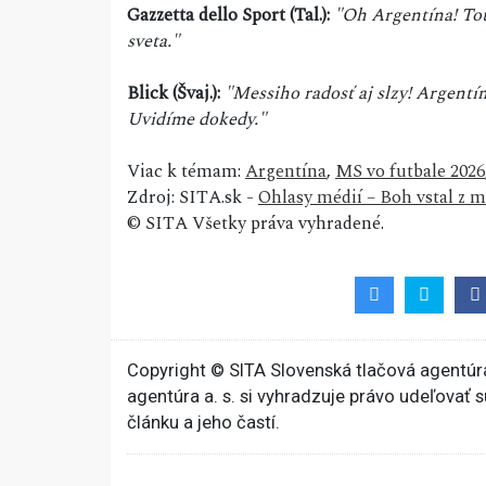
Gazzetta dello Sport (Tal.):
"Oh Argentína! Tot
sveta."
Blick (Švaj.):
"Messiho radosť aj slzy! Argentí
Uvidíme dokedy."
Viac k témam:
Argentína
,
MS vo futbale 2026
Zdroj: SITA.sk -
Ohlasy médií – Boh vstal z 
© SITA Všetky práva vyhradené.
Copyright © SITA Slovenská tlačová agentúra
agentúra a. s. si vyhradzuje právo udeľovať 
článku a jeho častí.