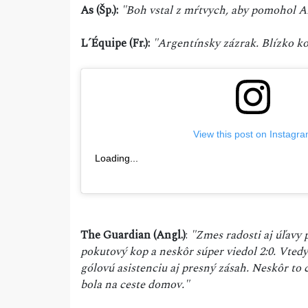
As (Šp.):
"Boh vstal z mŕtvych, aby pomohol A
L´Équipe (Fr.):
"Argentínsky zázrak. Blízko kon
View this post on Instagr
Loading...
The Guardian (Angl.)
:
"Zmes radosti aj úľavy 
pokutový kop a neskôr súper viedol 2:0. Vtedy
gólovú asistenciu aj presný zásah. Neskôr to
bola na ceste domov."