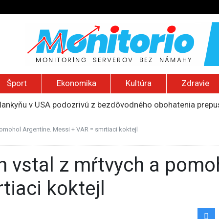
Šport
Ekonomika
Kultúra
Zdravie
slankyňu v USA podozrivú z bezdôvodného obohatenia prepust
a Assi získa medzinárodné ocenenie za slobodu tlače
i náboru do armády aj pre ďalších páchateľov trestných čino
pomohol Argentíne. Messi + VAR = smrtiaci koktejl
 priemere, Taliani zaostávajú. Online vstupenky kupuje len k
ivotie za útok autom v Mníchove, zabil matku s dieťaťom
iaci koktejl