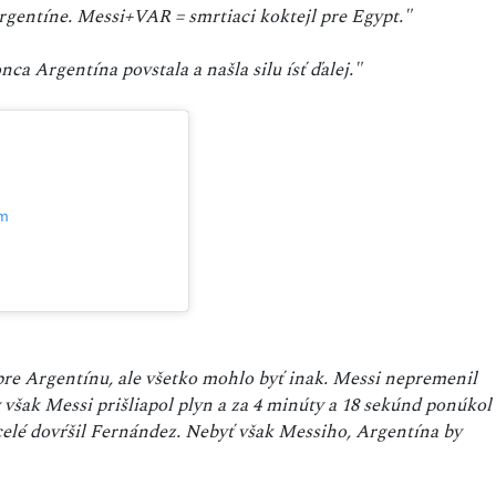
rgentíne. Messi+VAR = smrtiaci koktejl pre Egypt."
ca Argentína povstala a našla silu ísť ďalej."
am
pre Argentínu, ale všetko mohlo byť inak. Messi nepremenil
 však Messi prišliapol plyn a za 4 minúty a 18 sekúnd ponúkol
 celé dovŕšil Fernández. Nebyť však Messiho, Argentína by