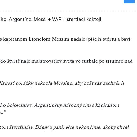
 s kapitánom Lionelom Messim naďalej píše históriu a baví
o štvrťfinále majstrovstiev sveta vo futbale po triumfe nad
ízkosť porážky nakopla Messiho, aby opäť raz zachránil
niho bojovníkov. Argentínsky národný tím s kapitánom
s."
tom štvrťfinále. Dámy a páni, ešte nekončíme, akoby chcel