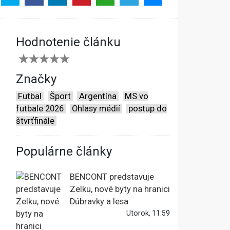
Hodnotenie článku
Značky
Futbal
Šport
Argentína
MS vo
futbale 2026
Ohlasy médií
postup do
štvrťfinále
Populárne články
BENCONT predstavuje
Zelku, nové byty na hranici
Dúbravky a lesa
Utorok, 11:59