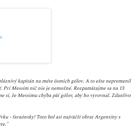
am
j bláznivý kapitán na méte ôsmich gólov. A to ešte nepremenil
ať. Pri Messim nič nie je nemožné. Rozpamätajme sa na 13
e si, že Messimu chýba päť gólov, aby ho vyrovnal. Zdanlivo
ku - faraónsky! Toto bol asi najväčší obrat Argentíny s
te."