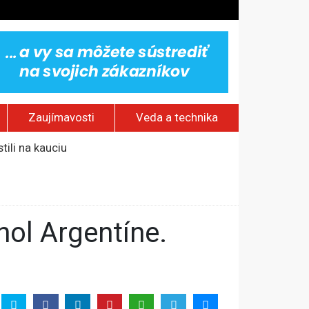
Zaujímavosti
Veda a technika
ili na kauciu
v
aždý štvrtý Európan