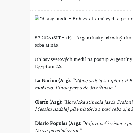
8.7.2026 (SITA.sk) - Argentínsky národný tím
seba aj nás.
Ohlasy svetových médií na postup Argentíny d
Egyptom 3:2:
La Nacion (Arg.):
"Máme srdcia šampiónov! Bl
mužstvo. Plnou parou do štvrťfinále."
Clarín (Arg.):
"Heroická stíhacia jazda Scalo
Messim naďalej píše históriu a baví seba aj ná
Diario Popular (Arg.):
"Bojovnosť i vášeň a po
Messi povedať svetu."