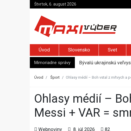
Štvrtok, 6. august 2026
Úvod
Slovensko
Svet
Mimoriadne správy
Bývalú ukrajinskú veľvy
Novinárka AFP Christin
Kremeľ rozšíril možnost
Úvod
Šport
Ohlasy médií – Boh vstal z mŕtvych a 
Slováci sú na európskom
Afganca odsúdili na dož
Ohlasy médií – Boh vstal z mŕtvych a pomohol Argentíne.
Messi + VAR = smrt
Webnoviny
8. júl 2026
82