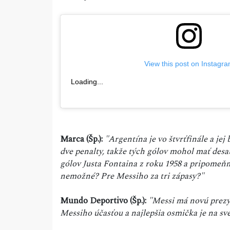
View this post on Instagr
Loading...
Marca (Šp.):
"Argentína je vo štvrťfinále a je
dve penalty, takže tých gólov mohol mať des
gólov Justa Fontaina z roku 1958 a pripomeňm
nemožné? Pre Messiho za tri zápasy?"
Mundo Deportivo (Šp.):
"Messi má novú prezýv
Messiho účasťou a najlepšia osmička je na sve