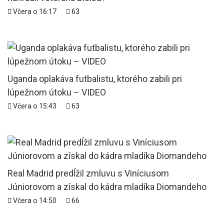
Včera o 16:17
63
Uganda oplakáva futbalistu, ktorého zabili pri
lúpežnom útoku – VIDEO
Včera o 15:43
63
Real Madrid predĺžil zmluvu s Viníciusom
Júniorovom a získal do kádra mladíka Diomandeho
Včera o 14:50
66