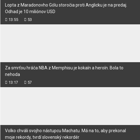
Lopta z Maradonovho Gólu storočia proti Anglicku je na predaj.
Odhad je 10 miliónov USD
13:55
53
Za smrťou hráča NBA z Memphisu je kokaín a heroín. Bola to
nehoda
13:17
57
Volko chváli svojho nástupcu Machatu. Má na to, aby prekonal
moje rekordy, tvrdí slovenský rekordér