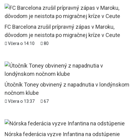
FC Barcelona zrušil prípravný zápas v Maroku,
dôvodom je neistota po migračnej kríze v Ceute
Včera o 14:10
80
Útočník Toney obvinený z napadnutia v londýnskom
nočnom klube
Včera o 13:37
67
Nórska federácia vyzve Infantina na odstúpenie