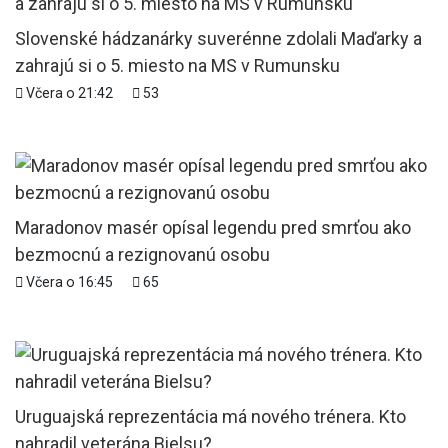
Slovenské hádzanárky suverénne zdolali Maďarky a
zahrajú si o 5. miesto na MS v Rumunsku
Včera o 21:42
53
Maradonov masér opísal legendu pred smrťou ako
bezmocnú a rezignovanú osobu
Včera o 16:45
65
Uruguajská reprezentácia má nového trénera. Kto
nahradil veterána Bielsu?