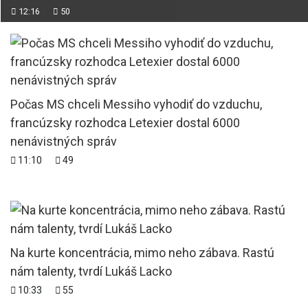
12:16
50
Počas MS chceli Messiho vyhodiť do vzduchu,
francúzsky rozhodca Letexier dostal 6000
nenávistných správ
11:10
49
Na kurte koncentrácia, mimo neho zábava. Rastú
nám talenty, tvrdí Lukáš Lacko
10:33
55