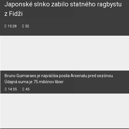
Japonské slnko zabilo statného ragbystu
z Fidži
15:28
52
Bruno Guimaraes je najväčšia posila Arsenalu pred sezónou.
Údajná suma je 75 miliónov libier
14:55
45