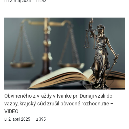
12. máj 2025
442
Obvineného z vraždy v Ivanke pri Dunaji vzali do
väzby, krajský súd zrušil pôvodné rozhodnutie –
VIDEO
2. apríl 2025
395