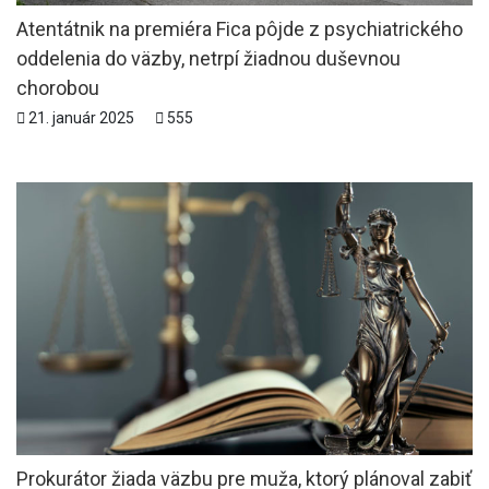
Atentátnik na premiéra Fica pôjde z psychiatrického
oddelenia do väzby, netrpí žiadnou duševnou
chorobou
21. január 2025
555
Prokurátor žiada väzbu pre muža, ktorý plánoval zabiť