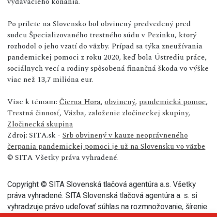
vydávacieho konania.
Po prílete na Slovensko bol obvinený predvedený pred
sudcu Špecializovaného trestného súdu v Pezinku, ktorý
rozhodol o jeho vzatí do väzby. Prípad sa týka zneužívania
pandemickej pomoci z roku 2020, keď bola Ústrediu práce,
sociálnych vecí a rodiny spôsobená finančná škoda vo výške
viac než 13,7 milióna eur.
Viac k témam:
Čierna Hora
,
obvinený
,
pandemická pomoc
,
Trestná činnosť
,
Väzba
,
založenie zločineckej skupiny
,
Zločinecká skupina
Zdroj: SITA.sk -
Srb obvinený v kauze neoprávneného
čerpania pandemickej pomoci je už na Slovensku vo väzbe
© SITA Všetky práva vyhradené.
Copyright © SITA Slovenská tlačová agentúra a.s. Všetky
práva vyhradené. SITA Slovenská tlačová agentúra a. s. si
vyhradzuje právo udeľovať súhlas na rozmnožovanie, šírenie