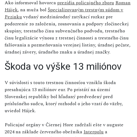
Ako informoval hovorca
prezídia policajného zboru
Roman
Hájek
, na muža bol
Špecializovaným trestným súdom v
Pezinku
vydaný medzinárodný zatýkací rozkaz pre
podozrenie zo založenia, zosnovania a podpory zločineckej
skupiny, trestného činu subvenčného podvodu, trestného
činu legalizácie výnosu z trestnej činnosti a trestného činu
falšovania a pozmeňovania verejnej listiny, úradnej pečate,
úradnej závery, úradného znaku a úradnej značky.
Škoda vo výške 13 miliónov
V súvislosti s touto trestnou činnosťou vznikla škoda
presahujúca 13 miliónov eur. Po pristátí na území
Slovenskej republiky bol hľadaný predvedený pred
príslušného sudcu, ktorý rozhodol o jeho vzatí do väzby,
uviedol Hájek.
Policajné orgány v Čiernej Hore zadržali ešte v auguste
2024 na základe červeného obežníka
Interpolu
a