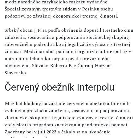
medzinárodného zatýkacieho rozkazu vydaného
Špecializovaným trestným súdom v Pezinku osobu
podozrivú zo závažnej ekonomickej trestnej činnosti.
Srbský občan J. P. sa podľa obvinenia dopustil trestného činu
založenia, zosnovania a podporovania zločineckej skupiny,
subvenčného podvodu ako aj legalizácie výnosov z trestnej
činnosti. Medzinárodná policajná organizácia Interpol už v
marci minulého roku zorganizovala prevoz iného
obvineného, Slováka Róberta B. z Čiernej Hory na
Slovensko.
Červený obežník Interpolu
Muž bol hľadaný na základe červeného obežníka Interpolu
vydaného pre zločin založenia, zosnovania a podporovania
zločineckej skupiny a legalizácie výnosov z trestnej činnosti
v súvislosti s prípadom zneužívania pandemickej pomoci.
Zadržaný bol v júli 2023 a čakalo sa na ukončenie