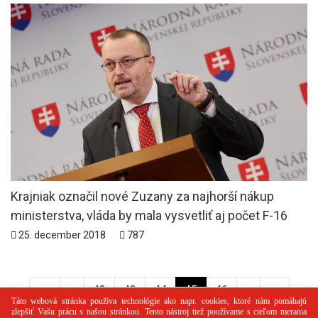
Krajniak označil nové Zuzany za najhorší nákup
ministerstva, vláda by mala vysvetliť aj počet F-16
25. december 2018
787
<<
<
42
43
44
45
46
>
>>