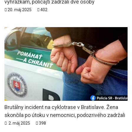
vyhrážkam, policajti zadržali dve osoby
20. máj 2025
402
Brutálny incident na cyklotrase v Bratislave. Žena
skončila po útoku v nemocnici, podozrivého zadržali
2. máj 2025
398