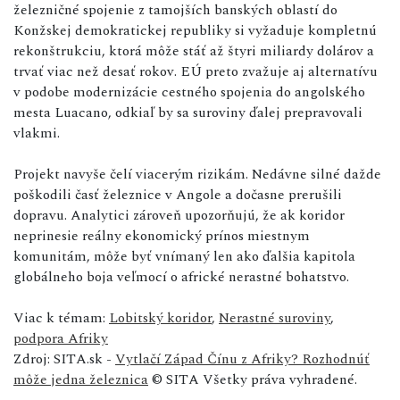
železničné spojenie z tamojších banských oblastí do
Konžskej demokratickej republiky si vyžaduje kompletnú
rekonštrukciu, ktorá môže stáť až štyri miliardy dolárov a
trvať viac než desať rokov. EÚ preto zvažuje aj alternatívu
v podobe modernizácie cestného spojenia do angolského
mesta Luacano, odkiaľ by sa suroviny ďalej prepravovali
vlakmi.
Projekt navyše čelí viacerým rizikám. Nedávne silné dažde
poškodili časť železnice v Angole a dočasne prerušili
dopravu. Analytici zároveň upozorňujú, že ak koridor
neprinesie reálny ekonomický prínos miestnym
komunitám, môže byť vnímaný len ako ďalšia kapitola
globálneho boja veľmocí o africké nerastné bohatstvo.
Viac k témam:
Lobitský koridor
,
Nerastné suroviny
,
podpora Afriky
Zdroj: SITA.sk -
Vytlačí Západ Čínu z Afriky? Rozhodnúť
môže jedna železnica
© SITA Všetky práva vyhradené.