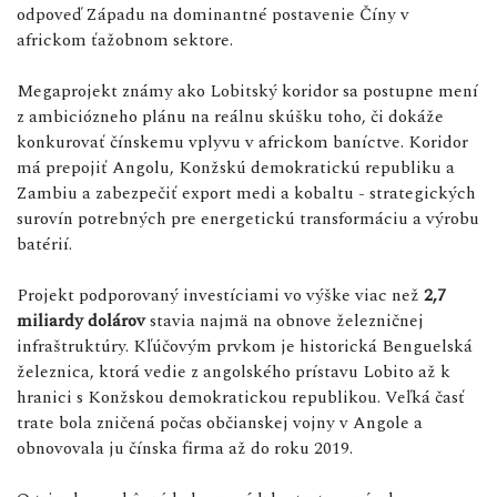
odpoveď Západu na dominantné postavenie Číny v
africkom ťažobnom sektore.
Megaprojekt známy ako Lobitský koridor sa postupne mení
z ambiciózneho plánu na reálnu skúšku toho, či dokáže
konkurovať čínskemu vplyvu v africkom baníctve. Koridor
má prepojiť Angolu, Konžskú demokratickú republiku a
Zambiu a zabezpečiť export medi a kobaltu - strategických
surovín potrebných pre energetickú transformáciu a výrobu
batérií.
Projekt podporovaný investíciami vo výške viac než
2,7
miliardy dolárov
stavia najmä na obnove železničnej
infraštruktúry. Kľúčovým prvkom je historická Benguelská
železnica, ktorá vedie z angolského prístavu Lobito až k
hranici s Konžskou demokratickou republikou. Veľká časť
trate bola zničená počas občianskej vojny v Angole a
obnovovala ju čínska firma až do roku 2019.