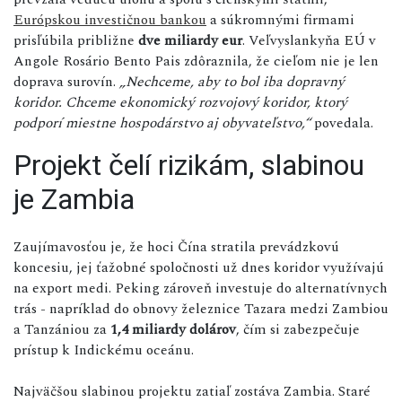
Európskou investičnou bankou
a súkromnými firmami
prisľúbila približne
dve miliardy eur
. Veľvyslankyňa EÚ v
Angole Rosário Bento Pais zdôraznila, že cieľom nie je len
doprava surovín.
„Nechceme, aby to bol iba dopravný
koridor. Chceme ekonomický rozvojový koridor, ktorý
podporí miestne hospodárstvo aj obyvateľstvo,“
povedala.
Projekt čelí rizikám, slabinou
je Zambia
Zaujímavosťou je, že hoci Čína stratila prevádzkovú
koncesiu, jej ťažobné spoločnosti už dnes koridor využívajú
na export medi. Peking zároveň investuje do alternatívnych
trás - napríklad do obnovy železnice Tazara medzi Zambiou
a Tanzániou za
1,4 miliardy dolárov
, čím si zabezpečuje
prístup k Indickému oceánu.
Najväčšou slabinou projektu zatiaľ zostáva Zambia. Staré