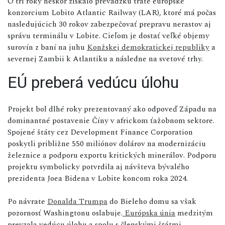
O tri roky neskôr získalo prevádzku trate európske
konzorcium Lobito Atlantic Railway (LAR), ktoré má počas
nasledujúcich 30 rokov zabezpečovať prepravu nerastov aj
správu terminálu v Lobite. Cieľom je dostať veľké objemy
surovín z baní na juhu
Konžskej demokratickej republiky
a
severnej Zambii k Atlantiku a následne na svetové trhy.
EÚ preberá vedúcu úlohu
Projekt bol dlhé roky prezentovaný ako odpoveď Západu na
dominantné postavenie Číny v africkom ťažobnom sektore.
Spojené štáty cez Development Finance Corporation
poskytli približne 550 miliónov dolárov na modernizáciu
železnice a podporu exportu kritických minerálov. Podporu
projektu symbolicky potvrdila aj návšteva bývalého
prezidenta Joea Bidena v Lobite koncom roka 2024.
Po návrate
Donalda Trumpa
do Bieleho domu sa však
pozornosť Washingtonu oslabuje.
Európska únia
medzitým
prevzala vedúcu úlohu a spolu s členskými štátmi,