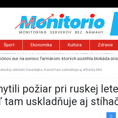
Šport
Ekonomika
Kultúra
Zdravie
liónov eur na pomoc farmárom, ktorých postihla blokáda prí
ú radu štátu po incidente s dronom pri ukrajinskom lietadle
lčanie prezidentskej kandidátky francúzskych Zelených
j leteckej základni Savaslejka, Kremeľ tam uskladňuje aj stíhačky MiG
pred šírením dezertifikácie. Riziko sa približuje aj k sloven
ancúzsku stretne s obeťami sexuálneho zneužívania kňazmi
ľ tam uskladňuje aj stíha