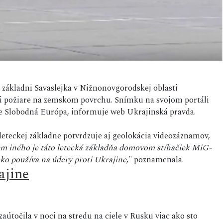
ej základni Savaslejka v Nižnonovgorodskej oblasti
ú požiare na zemskom povrchu. Snímku na svojom portáli
ice Slobodná Európa, informuje web Ukrajinská pravda.
leteckej základne potvrdzuje aj geolokácia videozáznamov,
m iného je táto letecká základňa domovom stíhačiek MiG-
ko používa na údery proti Ukrajine
," poznamenala.
ajine
útočila v noci na stredu na ciele v Rusku viac ako sto