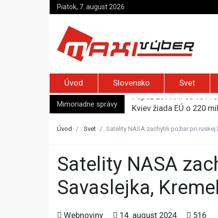
Piatok, 7. august 2026
Úvod
Slovensko
Svet
Mimoriadne správy
Kyjev žiada EÚ o 220 mi
Merz zvolal bezpečnostn
Elon Musk vyzval na um
Úvod
Svet
Satelity NASA zachytili požiar pri ruske
Európska komisia varuje 
Pápež Lev XIV. sa vo Fr
Satelity NASA zachytili požiar pri ruskej leteckej základni
Savaslejka, Kreme
Webnoviny
14. august 2024
516