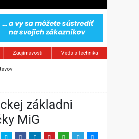
Zaujímavosti
Veda a technika
stavov
ským hraniciam
čky MiG