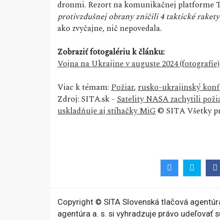
dronmi. Rezort na komunikačnej platforme T
protivzdušnej obrany zničili 4 taktické rakety
ako zvyčajne, nič nepovedala.
Zobraziť fotogalériu k článku:
Vojna na Ukrajine v auguste 2024 (fotografie)
Viac k témam:
Požiar
,
rusko-ukrajinský konf
Zdroj: SITA.sk -
Satelity NASA zachytili poži
uskladňuje aj stíhačky MiG
© SITA Všetky pr
Copyright © SITA Slovenská tlačová agentúra
agentúra a. s. si vyhradzuje právo udeľovať 