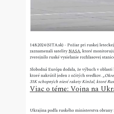
14.8.2024 (SITA.sk) - Požiar pri ruskej leteck
zaznamenali satelity
NASA
, ktoré monitoruj
zverejnilo ruské vysielanie rozhlasovej stan
Slobodná Európa dodala, že výbuch v oblasti 
ktoré nakrútil jeden z očitých svedkov. „
Okre
31K schopných niesť rakety Kinžal, ktoré Rus
Viac o téme: Vojna na Ukr
Ukrajina podľa ruského ministerstva obrany za