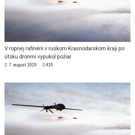
V ropnej rafinérii v ruskom Krasnodarskom kraji po
útoku dronmi vypukol požiar
7. august 2025
435