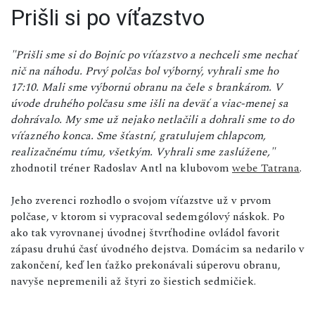
Prišli si po víťazstvo
"Prišli sme si do Bojníc po víťazstvo a nechceli sme nechať
nič na náhodu. Prvý polčas bol výborný, vyhrali sme ho
17:10. Mali sme výbornú obranu na čele s brankárom. V
úvode druhého polčasu sme išli na deväť a viac-menej sa
dohrávalo. My sme už nejako netlačili a dohrali sme to do
víťazného konca. Sme šťastní, gratulujem chlapcom,
realizačnému tímu, všetkým. Vyhrali sme zaslúžene,"
zhodnotil tréner Radoslav Antl na klubovom
webe Tatrana
.
Jeho zverenci rozhodlo o svojom víťazstve už v prvom
polčase, v ktorom si vypracoval sedemgólový náskok. Po
ako tak vyrovnanej úvodnej štvrťhodine ovládol favorit
zápasu druhú časť úvodného dejstva. Domácim sa nedarilo v
zakončení, keď len ťažko prekonávali súperovu obranu,
navyše nepremenili až štyri zo šiestich sedmičiek.