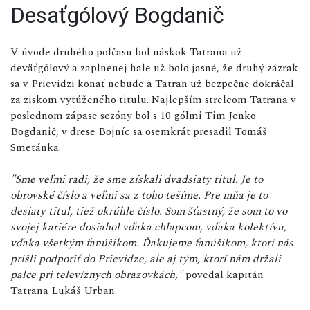
Desaťgólový Bogdanič
V úvode druhého polčasu bol náskok Tatrana už
deväťgólový a zaplnenej hale už bolo jasné, že druhý zázrak
sa v Prievidzi konať nebude a Tatran už bezpečne dokráčal
za ziskom vytúženého titulu. Najlepším strelcom Tatrana v
poslednom zápase sezóny bol s 10 gólmi Tim Jenko
Bogdanič, v drese Bojníc sa osemkrát presadil Tomáš
Smetánka.
"Sme veľmi radi, že sme získali dvadsiaty titul. Je to
obrovské číslo a veľmi sa z toho tešíme. Pre mňa je to
desiaty titul, tiež okrúhle číslo. Som šťastný, že som to vo
svojej kariére dosiahol vďaka chlapcom, vďaka kolektívu,
vďaka všetkým fanúšikom. Ďakujeme fanúšikom, ktorí nás
prišli podporiť do Prievidze, ale aj tým, ktorí nám držali
palce pri televíznych obrazovkách,"
povedal kapitán
Tatrana Lukáš Urban.