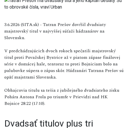
3.6.2026 (SITA.sk) - Tatran Prešov dovŕšil dvadsiaty
majstrovský titul v najvyššej súťaži hádzanárov na
Slovensku.
V predchádzajúcich dvoch rokoch spečatili majstrovský
titul proti Považskej Bystrice až v piatom zápase finálovej
série v domácej hale, tentoraz to proti Bojniciam bolo na
palubovke súpera o zápas skôr. Hádzanári Tatrana Prešov sú
opäť majstrami Slovenska.
Obhajcovia titulu sa tešia z jubilejného dvadsiateho zisku
Pohára Antona Frola po triumfe v Prievidzi nad HK
Bojnice 28:22 (17:10).
Dvadsať titulov plus tri