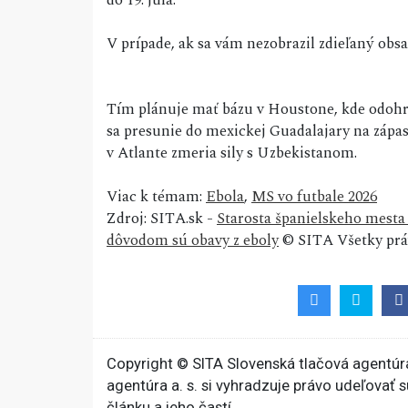
do 19. júla.
V prípade, ak sa vám nezobrazil zdieľaný ob
Tím plánuje mať bázu v Houstone, kde odohrá
sa presunie do mexickej Guadalajary na zápas 
v Atlante zmeria sily s Uzbekistanom.
Viac k témam:
Ebola
,
MS vo futbale 2026
Zdroj: SITA.sk -
Starosta španielskeho mesta
dôvodom sú obavy z eboly
© SITA Všetky prá
Copyright © SITA Slovenská tlačová agentúra
agentúra a. s. si vyhradzuje právo udeľovať 
článku a jeho častí.