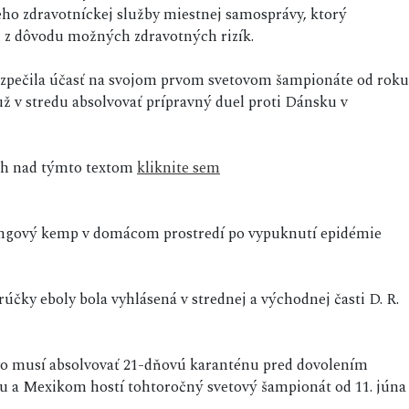
ho zdravotníckej služby miestnej samosprávy, ktorý
u z dôvodu možných zdravotných rizík.
ezpečila účasť na svojom prvom svetovom šampionáte od roku
už v stredu absolvovať prípravný duel proti Dánsku v
sah nad týmto textom
kliknite sem
ningový kemp v domácom prostredí po vypuknutí epidémie
čky eboly bola vyhlásená v strednej a východnej časti D. R.
vo musí absolvovať 21-dňovú karanténu pred dovolením
u a Mexikom hostí tohtoročný svetový šampionát od 11. júna