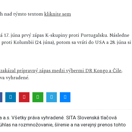
sah nad týmto textom
kliknite sem
 17. júna prvý zápas K-skupiny proti Portugalsku. Následne
proti Kolumbii (24. júna), potom sa vráti do USA a 28. júna si
 zakázal prípravný zápas medzi výbermi DR Kongo a Čile,
va vyhradené.
 a.s. Všetky práva vyhradené. SITA Slovenská tlačová
súhlas na rozmnožovanie, šírenie a na verejný prenos tohto