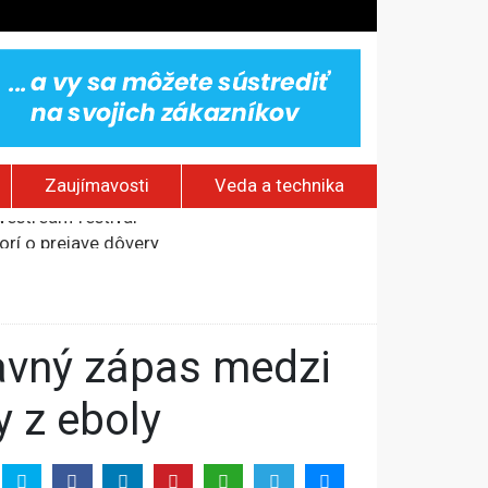
Zaujímavosti
Veda a technika
rí o prejave dôvery
om Rusku – ROZHOVOR
stavov
ovestream festival
 z eboly