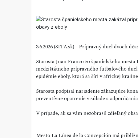
3.6.2026 (SITA.sk) - Prípravný duel dvoch úča
Starosta Juan Franco zo španielskeho mesta L
medzištátneho prípravného futbalového duel
epidémie eboly, ktorá sa šíri v africkej krajine
Starosta podpísal nariadenie zákazujúce kona
preventívne opatrenie v súlade s odporúčani
V prípade, ak sa vám nezobrazil zdieľaný ob
Mesto La Línea de la Concepción má približne