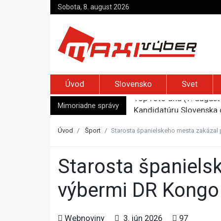
Sobota, 8. august 2026
Úvod
Slovensko
Svet
Mimoriadne správy
Kandidatúru Slovenska 
Je Európa naozaj v ohr
Pápež Lev XIV. sa vo Fr
Úvod
Šport
Starosta španielskeho mesta zakázal 
Kyjev žiada EÚ o 220 mi
Top foto dňa (7. august 
Starosta španielskeho mesta zakázal prípravný zápas medzi
výbermi DR Kongo 
Webnoviny
3. jún 2026
97