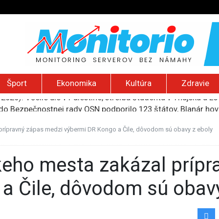
Šport
Ekonomika
Kultúra
Zdravie
do Bezpečnostnej rady OSN podporilo 123 štátov, Blanár hovo
ození? Pravda o kriminalite, islame a mýte o konzervatívn
ancúzsku stretne s obeťami sexuálneho zneužívania kňazmi
prípravný zápas medzi výbermi DR Kongo a Čile, dôvodom sú obavy z eboly
liónov eur na pomoc farmárom, ktorých postihla blokáda prí
2026): Včelie úle v Palestíne, streľba študenta v Thajsku a L
a Čile, dôvodom sú obavy