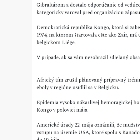
Gibraltárom a dostalo odporúčanie od vedúce
kategoricky varoval pred organizáciou zápas
Demokratická republika Kongo, ktorá si zab
1974, na ktorom štartovala ešte ako Zair, má 
belgickom Liége.
V prípade, ak sa vám nezobrazil zdieľaný ob
Africký tím zrušil plánovaný prípravný tré
eboly v regióne usídlil sa v Belgicku.
Epidémia vysoko nákazlivej hemoragickej horú
Kongo v polovici mája.
Americké úrady 22. mája oznámili, že mužst
vstupu na územie USA, ktoré spolu s Kanado