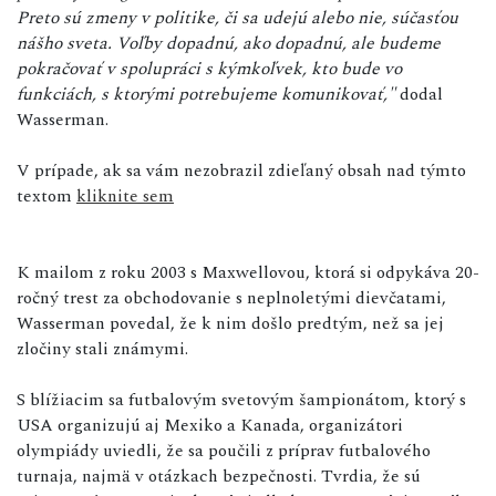
Preto sú zmeny v politike, či sa udejú alebo nie, súčasťou
nášho sveta. Voľby dopadnú, ako dopadnú, ale budeme
pokračovať v spolupráci s kýmkoľvek, kto bude vo
funkciách, s ktorými potrebujeme komunikovať,"
dodal
Wasserman.
V prípade, ak sa vám nezobrazil zdieľaný obsah nad týmto
textom
kliknite sem
K mailom z roku 2003 s Maxwellovou, ktorá si odpykáva 20-
ročný trest za obchodovanie s neplnoletými dievčatami,
Wasserman povedal, že k nim došlo predtým, než sa jej
zločiny stali známymi.
S blížiacim sa futbalovým svetovým šampionátom, ktorý s
USA organizujú aj Mexiko a Kanada, organizátori
olympiády uviedli, že sa poučili z príprav futbalového
turnaja, najmä v otázkach bezpečnosti. Tvrdia, že sú