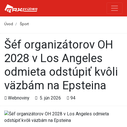
Úvod
Šport
Šéf organizátorov OH
2028 v Los Angeles
odmieta odstúpiť kvôli
väzbám na Epsteina
Webnoviny
5. jún 2026
94