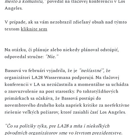
mesto a komunitu,"
povedal na tlačovej konferencii v Los
Angeles.
V prípade, ak sa vám nezobrazil zdieľaný obsah nad týmto
textom
kliknite sem
Na otázku, či plánuje alebo niekedy plánoval odstúpiť,
odpovedal stručne:
"Nie."
Bassová vo februári vyjadrila, že je
"nešťastné"
, že
organizátori LA28 Wassermana podporujú. Na tlačovej
konferencii v LA sa nezúčastnila a momentálne sa uchádza
o znovuzvolenie na post starostky. Po tohtotýždňových
primárkach sa očakáva, že Bassová postúpi do
novembrového druhého kola napriek kritike za neefektívne
riešenie veľkých požiarov, ktoré zasiahli časť Los Angeles.
"Čo sa politiky týka, pre LA28 a mňa i niekoľkých
pôvodných organizátorov sme vo štvrtom prezidentstve.