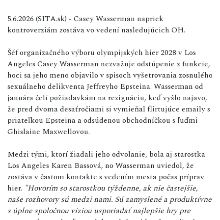
5.6.2026 (SITA.sk) - Casey Wasserman napriek
kontroverziám zostáva vo vedení nasledujúcich OH.
Šéf organizačného výboru olympijských hier 2028 v Los
Angeles Casey Wasserman nezvažuje odstúpenie z funkcie,
hoci sa jeho meno objavilo v spisoch vyšetrovania zosnulého
sexuálneho delikventa Jeffreyho Epsteina. Wasserman od
januára čelí požiadavkám na rezignáciu, keď vyšlo najavo,
že pred dvoma desaťročiami si vymieňal flirtujúce emaily s
priateľkou Epsteina a odsúdenou obchodníčkou s ľuďmi
Ghislaine Maxwellovou.
Medzi tými, ktorí žiadali jeho odvolanie, bola aj starostka
Los Angeles Karen Bassová, no Wasserman uviedol, že
zostáva v častom kontakte s vedením mesta počas príprav
hier.
"Hovorím so starostkou týždenne, ak nie častejšie,
naše rozhovory sú medzi nami. Sú zamyslené a produktívne
s úplne spoločnou víziou usporiadať najlepšie hry pre