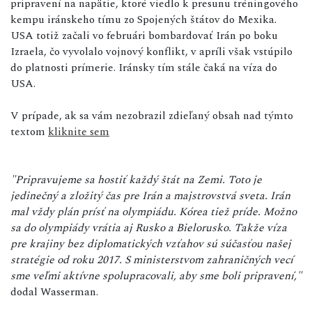
pripravení na napätie, ktoré viedlo k presunu tréningového
kempu iránskeho tímu zo Spojených štátov do Mexika.
USA totiž začali vo februári bombardovať Irán po boku
Izraela, čo vyvolalo vojnový konflikt, v apríli však vstúpilo
do platnosti prímerie. Iránsky tím stále čaká na víza do
USA.
V prípade, ak sa vám nezobrazil zdieľaný obsah nad týmto
textom
kliknite sem
"Pripravujeme sa hostiť každý štát na Zemi. Toto je
jedinečný a zložitý čas pre Irán a majstrovstvá sveta. Irán
mal vždy plán prísť na olympiádu. Kórea tiež príde. Možno
sa do olympiády vrátia aj Rusko a Bielorusko. Takže víza
pre krajiny bez diplomatických vzťahov sú súčasťou našej
stratégie od roku 2017. S ministerstvom zahraničných vecí
sme veľmi aktívne spolupracovali, aby sme boli pripravení,"
dodal Wasserman.