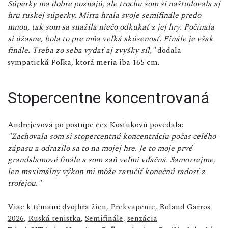
Súperky ma dobre poznajú, ale trochu som si naštudovala aj
hru ruskej súperky. Mirra hrala svoje semifinále predo
mnou, tak som sa snažila niečo odkukať z jej hry. Počínala
si úžasne, bola to pre mňa veľká skúsenosť. Finále je však
finále. Treba zo seba vydať aj zvyšky síl,"
dodala
sympatická Poľka, ktorá meria iba 165 cm.
Stopercentne koncentrovaná
Andrejevová po postupe cez Kosťukovú povedala:
"Zachovala som si stopercentnú koncentráciu počas celého
zápasu a odrazilo sa to na mojej hre. Je to moje prvé
grandslamové finále a som zaň veľmi vďačná. Samozrejme,
len maximálny výkon mi môže zaručiť konečnú radosť z
trofejou."
Viac k témam:
dvojhra žien
,
Prekvapenie
,
Roland Garros
2026
,
Ruská tenistka
,
Semifinále
,
senzácia