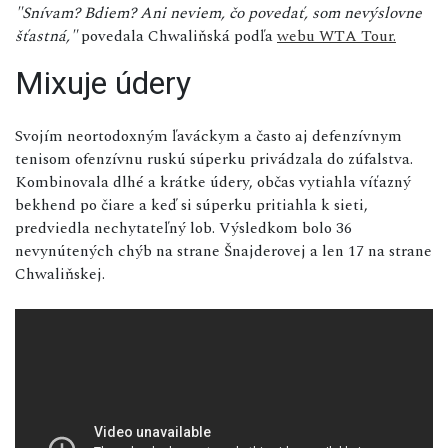
"Snívam? Bdiem? Ani neviem, čo povedať, som nevýslovne
šťastná,"
povedala Chwaliňská podľa
webu WTA Tour.
Mixuje údery
Svojím neortodoxným ľaváckym a často aj defenzívnym
tenisom ofenzívnu ruskú súperku privádzala do zúfalstva.
Kombinovala dlhé a krátke údery, občas vytiahla víťazný
bekhend po čiare a keď si súperku pritiahla k sieti,
predviedla nechytateľný lob. Výsledkom bolo 36
nevynútených chýb na strane Šnajderovej a len 17 na strane
Chwaliňskej.