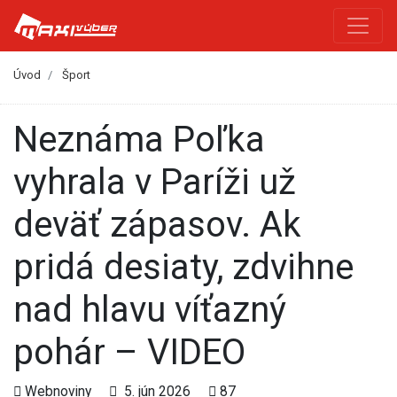
Úvod
Šport
Neznáma Poľka
vyhrala v Paríži už
deväť zápasov. Ak
pridá desiaty, zdvihne
nad hlavu víťazný
pohár – VIDEO
Webnoviny
5. jún 2026
87