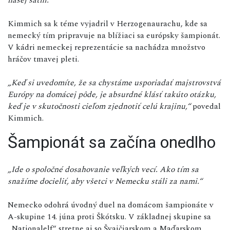
Kimmich sa k téme vyjadril v Herzogenaurachu, kde sa
nemecký tím pripravuje na blížiaci sa európsky šampionát.
V kádri nemeckej reprezentácie sa nachádza množstvo
hráčov tmavej pleti.
„Keď si uvedomíte, že sa chystáme usporiadať majstrovstvá
Európy na domácej pôde, je absurdné klásť takúto otázku,
keď je v skutočnosti cieľom zjednotiť celú krajinu,“
povedal
Kimmich.
Šampionát sa začína onedlho
„Ide o spoločné dosahovanie veľkých vecí. Ako tím sa
snažíme docieliť, aby všetci v Nemecku stáli za nami.“
Nemecko odohrá úvodný duel na domácom šampionáte v
A-skupine 14. júna proti Škótsku. V základnej skupine sa
„Nationalelf“ stretne aj so Švajčiarskom a Maďarskom.