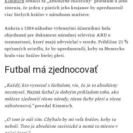
Kimmich
označil za
„absolútne rasistický“
prieskum a jeho
zistenia, že jeden z piatich jeho krajanov by uprednostnil
viac bielych hráčov v národnom mužstve.
Anketa s 1304 náhodne vybranými účastníkmi bola
objednaná pre dokument národnej televízie ARD o
rozmanitosti, ktorý majú odvysielať v stredu. Približne 21 %
opýtaných uviedlo, že by uprednostnili, keby za Nemecko
hralo viac hráčov bielej pleti.
Futbal má zjednocovať
„Každý, kto vyrastal s futbalom, vie, že je to absolútny
nezmysel. Najmä futbal je dobrým príkladom toho, ako
môžete zjednotiť rôzne národy, rôzne farby pleti a rôzne
náboženstvá,“
povedal Kimmich.
„O tom je náš tím. Chýbalo by mi veľa hráčov, keby tu
neboli. Toto je absolútne rasistické a nemá to miesto v
našej šatni.“