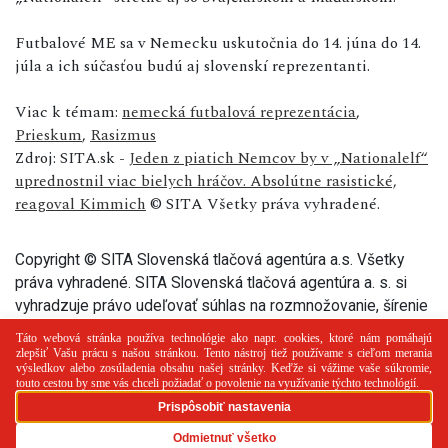
Futbalové ME sa v Nemecku uskutočnia do 14. júna do 14.
júla a ich súčasťou budú aj slovenskí reprezentanti.
Viac k témam:
nemecká futbalová reprezentácia
,
Prieskum
,
Rasizmus
Zdroj: SITA.sk -
Jeden z piatich Nemcov by v „Nationalelf“
uprednostnil viac bielych hráčov. Absolútne rasistické,
reagoval Kimmich
© SITA Všetky práva vyhradené.
Copyright © SITA Slovenská tlačová agentúra a.s. Všetky
práva vyhradené. SITA Slovenská tlačová agentúra a. s. si
vyhradzuje právo udeľovať súhlas na rozmnožovanie, šírenie
a na verejný prenos tohto článku a jeho častí.