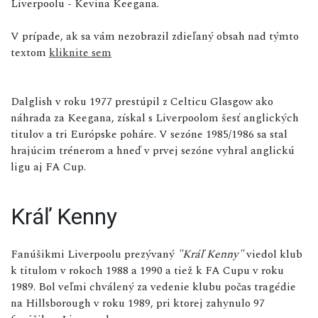
Liverpoolu - Kevina Keegana.
V prípade, ak sa vám nezobrazil zdieľaný obsah nad týmto
textom
kliknite sem
Dalglish v roku 1977 prestúpil z Celticu Glasgow ako
náhrada za Keegana, získal s Liverpoolom šesť anglických
titulov a tri Európske poháre. V sezóne 1985/1986 sa stal
hrajúcim trénerom a hneď v prvej sezóne vyhral anglickú
ligu aj FA Cup.
Kráľ Kenny
Fanúšikmi Liverpoolu prezývaný
"Kráľ Kenny"
viedol klub
k titulom v rokoch 1988 a 1990 a tiež k FA Cupu v roku
1989. Bol veľmi chválený za vedenie klubu počas tragédie
na Hillsborough v roku 1989, pri ktorej zahynulo 97