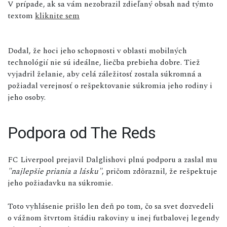
V prípade, ak sa vám nezobrazil zdieľaný obsah nad týmto
textom
kliknite sem
Dodal, že hoci jeho schopnosti v oblasti mobilných
technológií nie sú ideálne, liečba prebieha dobre. Tiež
vyjadril želanie, aby celá záležitosť zostala súkromná a
požiadal verejnosť o rešpektovanie súkromia jeho rodiny i
jeho osoby.
Podpora od The Reds
FC Liverpool prejavil Dalglishovi plnú podporu a zaslal mu
"najlepšie priania a lásku"
, pričom zdôraznil, že rešpektuje
jeho požiadavku na súkromie.
Toto vyhlásenie prišlo len deň po tom, čo sa svet dozvedeli
o vážnom štvrtom štádiu rakoviny u inej futbalovej legendy