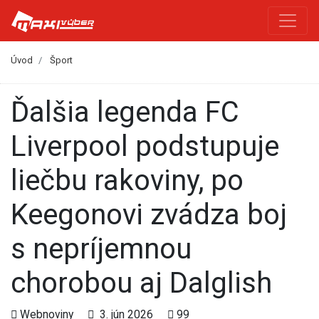
Úvod
Šport
Ďalšia legenda FC
Liverpool podstupuje
liečbu rakoviny, po
Keegonovi zvádza boj
s nepríjemnou
chorobou aj Dalglish
Webnoviny
3. jún 2026
99