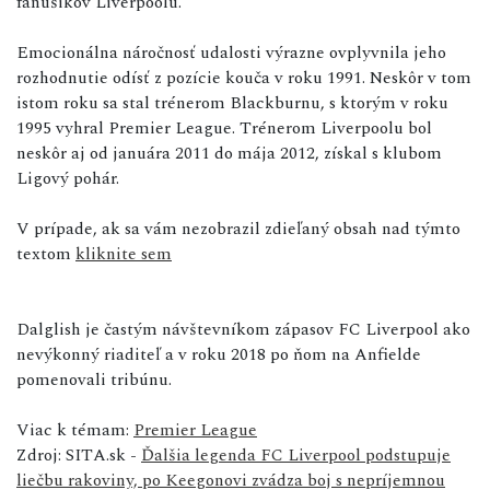
fanúšikov Liverpoolu.
Emocionálna náročnosť udalosti výrazne ovplyvnila jeho
rozhodnutie odísť z pozície kouča v roku 1991. Neskôr v tom
istom roku sa stal trénerom Blackburnu, s ktorým v roku
1995 vyhral Premier League. Trénerom Liverpoolu bol
neskôr aj od januára 2011 do mája 2012, získal s klubom
Ligový pohár.
V prípade, ak sa vám nezobrazil zdieľaný obsah nad týmto
textom
kliknite sem
Dalglish je častým návštevníkom zápasov FC Liverpool ako
nevýkonný riaditeľ a v roku 2018 po ňom na Anfielde
pomenovali tribúnu.
Viac k témam:
Premier League
Zdroj: SITA.sk -
Ďalšia legenda FC Liverpool podstupuje
liečbu rakoviny, po Keegonovi zvádza boj s nepríjemnou