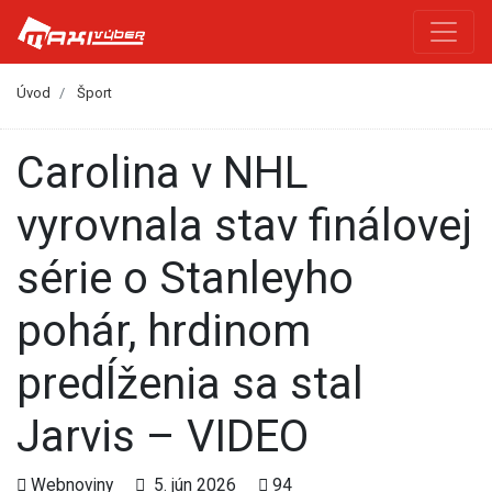
Úvod
Šport
Carolina v NHL
vyrovnala stav finálovej
série o Stanleyho
pohár, hrdinom
predĺženia sa stal
Jarvis – VIDEO
Webnoviny
5. jún 2026
94