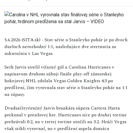
5.6.2026 (SITA.sk) - Stav série o Stanleyho pohár je po dvoch
dueloch nerozhodný 1:1, nasledujúce dve stretnutia sa
uskutočnia v Las Vegas.
Seth Jarvis strelil víťazný gól a Carolina Hurricanes v
napínavom druhom súboji finále play-off zámorskej
hokejovej NHL zdolala Vegas Golden Knights 4:3 po
predĺžení, čím vyrovnala stav série o Stanleyho pohár na 1:1
na zápasy.
Dvadsaťštyriročný Jarvis brankára súpera Cartera Harta
prekonal v presilovej hre. Hurricanes síce po druhej tretine
prehrávali 0:2, no v tretej tretine otočili na 3:2. Hráči Vegas
však stihli vyrovnať, no v predĺžení uspela domáca