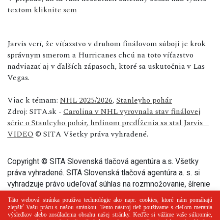
textom
kliknite sem
Jarvis verí, že víťazstvo v druhom finálovom súboji je krok
správnym smerom a Hurricanes chcú na toto víťazstvo
nadviazať aj v ďalších zápasoch, ktoré sa uskutočnia v Las
Vegas.
Viac k témam:
NHL 2025/2026
,
Stanleyho pohár
Zdroj: SITA.sk -
Carolina v NHL vyrovnala stav finálovej
série o Stanleyho pohár, hrdinom predĺženia sa stal Jarvis –
VIDEO
© SITA Všetky práva vyhradené.
Copyright © SITA Slovenská tlačová agentúra a.s. Všetky
práva vyhradené. SITA Slovenská tlačová agentúra a. s. si
vyhradzuje právo udeľovať súhlas na rozmnožovanie, šírenie
a na verejný prenos tohto článku a jeho častí.