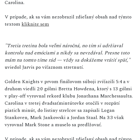
Carolina.
V prípade, ak sa vám nezobrazil zdieľaný obsah nad týmto
textom
kliknite sem
"Tretia tretina bola veľmi náročná, no tím si udržiaval
kontrolu nad emóciami a nikdy sa nevzdával. Presne toto
mám na tomto tíme rád — vždy sa dokážeme vrátiť späť,"
uviedol Jarvis po víťaznom stretnutí.
Golden Knights v prvom finálovom súboji zvíťazili 5:4 a v
druhom viedli 2:0 gólmi Bretta Howdena, ktorý s 13 gólmi
v play-off vyrovnal rekord klubu Jonathana Marchessaulta.
Carolina v tretej dvadsaťmintútovke otočili v rozpätí
piatich minút, do listiny strelcov sa zapísali Logan
Stankoven, Mark Jankowski a Jordan Staal. Na 3:3 však
vyrovnal Mark Stone a muselo sa predlžovať.
V prípade, ak sa vám nezobrazil zdieľaný obsah nad týmto