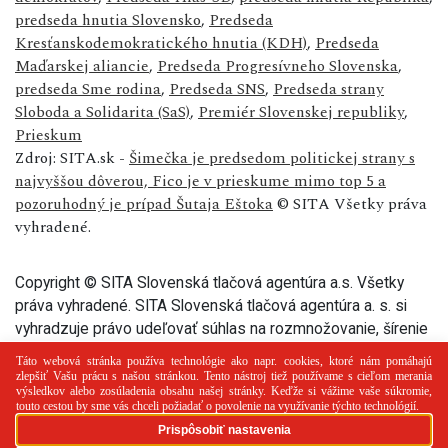
predseda hnutia Slovensko
,
Predseda
Kresťanskodemokratického hnutia (KDH)
,
Predseda
Maďarskej aliancie
,
Predseda Progresívneho Slovenska
,
predseda Sme rodina
,
Predseda SNS
,
Predseda strany
Sloboda a Solidarita (SaS)
,
Premiér Slovenskej republiky
,
Prieskum
Zdroj: SITA.sk -
Šimečka je predsedom politickej strany s
najvyššou dôverou, Fico je v prieskume mimo top 5 a
pozoruhodný je prípad Šutaja Eštoka
© SITA Všetky práva
vyhradené.
Copyright © SITA Slovenská tlačová agentúra a.s. Všetky
práva vyhradené. SITA Slovenská tlačová agentúra a. s. si
vyhradzuje právo udeľovať súhlas na rozmnožovanie, šírenie
a na verejný prenos tohto článku a jeho častí.