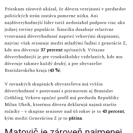
Prieskum zároveň ukázal, že dôvera verejnosti v predsedov
politických strán zostáva pomerne nízka. Ani
najdôveryhodnejší líder totiž nedosiahol podporu viac ako
jednej tretiny populácie. Šimečka dosahuje relatívne
vyrovnanú dôveryhodnosť naprieč vekovými skupinami,
najviac však rezonuje medzi mladými ľuďmi z generácie Z,
kde mu dôveruje
37 percent
opýtaných. Výrazne
dôveryhodnejší je pre vysokoškolsky vzdelaných, kde mu
dôveruje takmer každý druhý, a pre obyvateľov
Bratislavského kraja (
43 %
).
V rovnakých skupinách obyvateľstva má vyššiu
dôveryhodnosť v porovnaní s priemerom aj Branislav
Gröhling. Vekovo opačný profil má predseda Republiky
Milan Uhrík, ktorému dôveru deklarujú najmä staršie
ročníky – v skupine seniorov nad 65 rokov je to
43 percent
,
kým medzi Generáciou Z je to
pätina
.
Matovič je zároveň najmenej