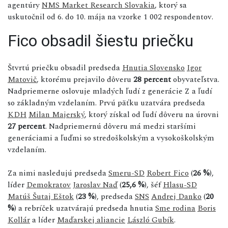
agentúry
NMS Market Research Slovakia
, ktorý sa
uskutočnil od 6. do 10. mája na vzorke 1 002 respondentov.
Fico obsadil šiestu priečku
Štvrtú priečku obsadil predseda
Hnutia Slovensko
Igor
Matovič
, ktorému prejavilo dôveru
28 percent
obyvateľstva.
Nadpriemerne oslovuje mladých ľudí z generácie Z a ľudí
so základným vzdelaním. Prvú päťku uzatvára predseda
KDH
Milan Majerský
, ktorý získal od ľudí dôveru na úrovni
27 percent
. Nadpriemernú dôveru má medzi staršími
generáciami a ľuďmi so stredoškolským a vysokoškolským
vzdelaním.
Za nimi nasledujú predseda
Smeru-SD
Robert Fico
(
26 %
),
líder
Demokratov
Jaroslav Naď
(
25,6 %
), šéf
Hlasu-SD
Matúš Šutaj Eštok
(
23 %
), predseda
SNS
Andrej Danko
(
20
%
) a rebríček uzatvárajú predseda hnutia
Sme rodina
Boris
Kollár
a líder
Maďarskej aliancie
László Gubík
.