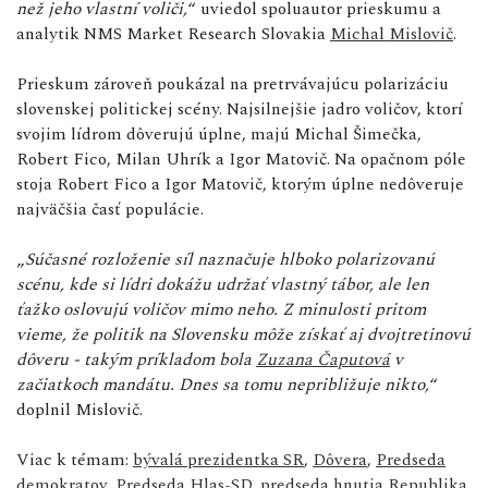
než jeho vlastní voliči,
“ uviedol spoluautor prieskumu a
analytik NMS Market Research Slovakia
Michal Mislovič
.
Prieskum zároveň poukázal na pretrvávajúcu polarizáciu
slovenskej politickej scény. Najsilnejšie jadro voličov, ktorí
svojim lídrom dôverujú úplne, majú Michal Šimečka,
Robert Fico, Milan Uhrík a Igor Matovič. Na opačnom póle
stoja Robert Fico a Igor Matovič, ktorým úplne nedôveruje
najväčšia časť populácie.
„
Súčasné rozloženie síl naznačuje hlboko polarizovanú
scénu, kde si lídri dokážu udržať vlastný tábor, ale len
ťažko oslovujú voličov mimo neho. Z minulosti pritom
vieme, že politik na Slovensku môže získať aj dvojtretinovú
dôveru - takým príkladom bola
Zuzana Čaputová
v
začiatkoch mandátu. Dnes sa tomu nepribližuje nikto,
“
doplnil Mislovič.
Viac k témam:
bývalá prezidentka SR
,
Dôvera
,
Predseda
demokratov
,
Predseda Hlas-SD
,
predseda hnutia Republika
,