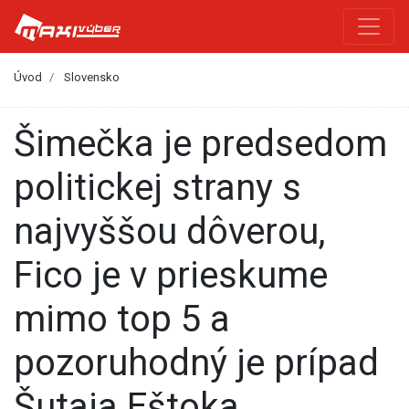
Úvod
Slovensko
Šimečka je predsedom
politickej strany s
najvyššou dôverou,
Fico je v prieskume
mimo top 5 a
pozoruhodný je prípad
Šutaja Eštoka