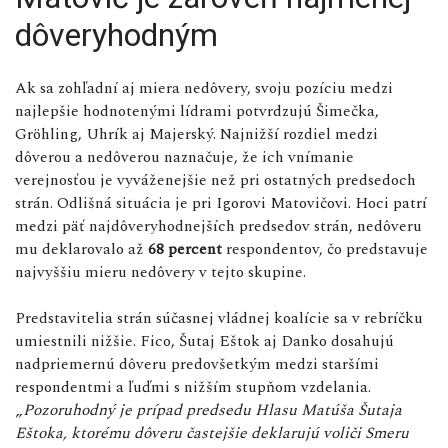
dôveryhodným
Ak sa zohľadní aj miera nedôvery, svoju pozíciu medzi
najlepšie hodnotenými lídrami potvrdzujú Šimečka,
Gröhling, Uhrík aj Majerský. Najnižší rozdiel medzi
dôverou a nedôverou naznačuje, že ich vnímanie
verejnosťou je vyváženejšie než pri ostatných predsedoch
strán. Odlišná situácia je pri Igorovi Matovičovi. Hoci patrí
medzi päť najdôveryhodnejších predsedov strán, nedôveru
mu deklarovalo až
68 percent
respondentov, čo predstavuje
najvyššiu mieru nedôvery v tejto skupine.
Predstavitelia strán súčasnej vládnej koalície sa v rebríčku
umiestnili nižšie. Fico, Šutaj Eštok aj Danko dosahujú
nadpriemernú dôveru predovšetkým medzi staršími
respondentmi a ľuďmi s nižším stupňom vzdelania.
„
Pozoruhodný je prípad predsedu Hlasu Matúša Šutaja
Eštoka, ktorému dôveru častejšie deklarujú voliči Smeru