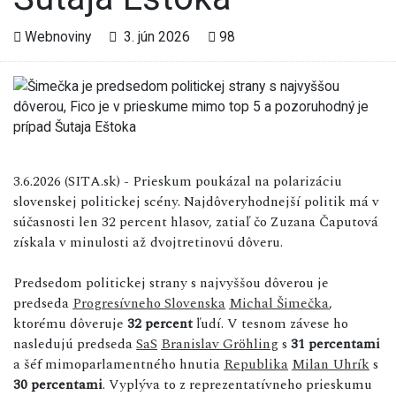
Webnoviny
3. jún 2026
98
3.6.2026 (SITA.sk) - Prieskum poukázal na polarizáciu
slovenskej politickej scény. Najdôveryhodnejší politik má v
súčasnosti len 32 percent hlasov, zatiaľ čo Zuzana Čaputová
získala v minulosti až dvojtretinovú dôveru.
Predsedom politickej strany s najvyššou dôverou je
predseda
Progresívneho Slovenska
Michal Šimečka
,
ktorému dôveruje
32 percent
ľudí. V tesnom závese ho
nasledujú predseda
SaS
Branislav Gröhling
s
31 percentami
a šéf mimoparlamentného hnutia
Republika
Milan Uhrík
s
30 percentami
. Vyplýva to z reprezentatívneho prieskumu