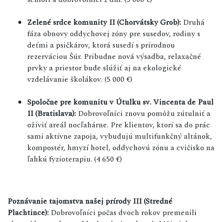
Zelené srdce komunity II (Chorvátsky Grob):
Druhá
fáza obnovy oddychovej zóny pre susedov, rodiny s
deťmi a psičkárov, ktorá susedí s prírodnou
rezerváciou Šúr. Pribudne nová výsadba, relaxačné
prvky a priestor bude slúžiť aj na ekologické
vzdelávanie školákov. (5 000 €)
Spoločne pre komunitu v Útulku sv. Vincenta de Paul
II (Bratislava):
Dobrovoľníci znovu pomôžu zútulniť a
oživiť areál nocľahárne. Pre klientov, ktorí sa do prác
sami aktívne zapoja, vybudujú multifunkčný altánok,
kompostér, hmyzí hotel, oddychovú zónu a cvičisko na
ľahkú fyzioterapiu. (4 650 €)
Poznávanie tajomstva našej prírody III (Stredné
Plachtince):
Dobrovoľníci počas dvoch rokov premenili