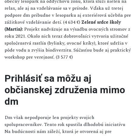
obecný lesopark na oddychovú zónu, ktorá slúži nielen na
relax, ale aj na vzdelávanie sa v prírode. Vďaka už tretej
podpore dm pribudne v lesoparku aj exteriérová učebňa pre
zážitkové vzdelávanie detí. (4 634 €)
Zelené srdce školy
(Martin):
Projekt nadväzuje na výsadbu ovocných stromov z
roku 2021. Okolo nich teraz dobrovoľníci vytvoria užitočné
spoločenstvá rastlín (bylinky, ovocné kríky), ktoré udržia v
pôde vodu a zvýšia biodiverzitu. Súčasťou bude aj praktický
workshop pre verejnosť. (3 577 €)
Prihlásiť sa môžu aj
občianskej združenia mimo
dm
Dm však nepodporuje len projekty svojich
spolupracovníkov. Tento rok spustila dlhodobú iniciatívu
Na budúcnosti nám záleží, ktorá je otvorená aj pre