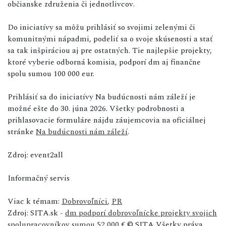
občianske združenia či jednotlivcov.
Do iniciatívy sa môžu prihlásiť so svojimi zelenými či
komunitnými nápadmi, podeliť sa o svoje skúsenosti a stať
sa tak inšpiráciou aj pre ostatných. Tie najlepšie projekty,
ktoré vyberie odborná komisia, podporí dm aj finančne
spolu sumou 100 000 eur.
Prihlásiť sa do iniciatívy Na budúcnosti nám záleží je
možné ešte do 30. júna 2026. Všetky podrobnosti a
prihlasovacie formuláre nájdu záujemcovia na oficiálnej
stránke
Na budúcnosti nám záleží
.
Zdroj: event2all
Informačný servis
Viac k témam:
Dobrovoľníci
,
PR
Zdroj: SITA.sk -
dm podporí dobrovoľnícke projekty svojich
spolupracovníkov sumou 52 000 €
© SITA Všetky práva