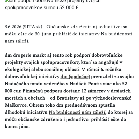
3.6.2026 (SITA.sk) - Občianske združenia aj jednotlivci sa
môžu ešte do 30. júna prihlásiť do iniciatívy Na budúcnosti
nám záleží.
dm drogerie markt aj tento rok podporí dobrovoľnícke
projekty svojich spolupracovníkov, ktorí sa angažujú v
ekologickej alebo sociálnej oblasti. V rámci 6. ročníka
dobrovoľníckej iniciatívy
dm {spoločne}
prerozdelí zo svojho
Nadačného fondu vedeného v Nadácii Pontis viac ako 52
000 eur. Finančnú podporu dostane 12 zámerov v desiatich
mestách a obciach – od Bratislavy až po východoslovenské
Maškovce. Okrem toho dm prednedávnom spustila
dlhodobú iniciatívu
Na budúcnosti nám záleží
, do ktorej sa
môžu občianske združenia i jednotlivci prihlásiť ešte do
konca júna.