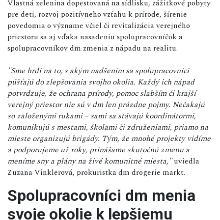
Vlastná zelenina dopestovaná na sídlisku, zážitkové pobyty
pre deti, rozvoj pozitívneho vzťahu k prírode, šírenie
povedomia o význame včiel či revitalizácia verejného
priestoru sa aj vďaka nasadeniu spolupracovníčok a
spolupracovníkov dm zmenia z nápadu na realitu.
"Sme hrdí na to, s akým nadšením sa spolupracovníci
púšťajú do zlepšovania svojho okolia. Každý ich nápad
potvrdzuje, že ochrana prírody, pomoc slabším či krajší
verejný priestor nie sú v dm len prázdne pojmy. Nečakajú
so založenými rukami – sami sa stávajú koordinátormi,
komunikujú s mestami, školami či združeniami, priamo na
mieste organizujú brigády. Tým, že mnohé projekty vidíme
a podporujeme už roky, prinášame skutočnú zmenu a
meníme sny a plány na živé komunitné miesta,"
uviedla
Zuzana Vinklerová, prokuristka dm drogerie markt.
Spolupracovníci dm menia
svoje okolie k lepšiemu