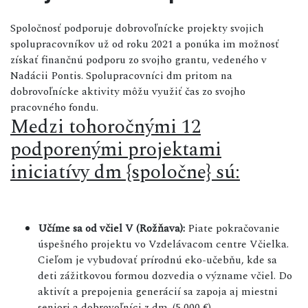
Spoločnosť podporuje dobrovoľnícke projekty svojich
spolupracovníkov už od roku 2021 a ponúka im možnosť
získať finančnú podporu zo svojho grantu, vedeného v
Nadácii Pontis. Spolupracovníci dm pritom na
dobrovoľnícke aktivity môžu využiť čas zo svojho
pracovného fondu.
Medzi tohoročnými 12
podporenými projektami
iniciatívy dm {spoločne} sú:
Učíme sa od včiel V (Rožňava):
Piate pokračovanie
úspešného projektu vo Vzdelávacom centre Včielka.
Cieľom je vybudovať prírodnú eko-učebňu, kde sa
deti zážitkovou formou dozvedia o význame včiel. Do
aktivít a prepojenia generácií sa zapoja aj miestni
seniori a dobrovoľníci z dm. (5 000 €)