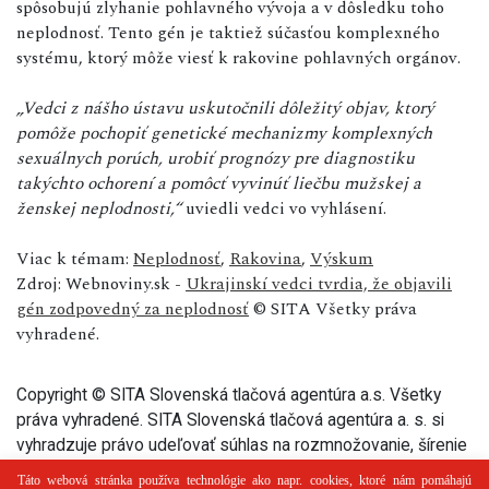
spôsobujú zlyhanie pohlavného vývoja a v dôsledku toho
neplodnosť. Tento gén je taktiež súčasťou komplexného
systému, ktorý môže viesť k rakovine pohlavných orgánov.
„Vedci z nášho ústavu uskutočnili dôležitý objav, ktorý
pomôže pochopiť genetické mechanizmy komplexných
sexuálnych porúch, urobiť prognózy pre diagnostiku
takýchto ochorení a pomôcť vyvinúť liečbu mužskej a
ženskej neplodnosti,“
uviedli vedci vo vyhlásení.
Viac k témam:
Neplodnosť
,
Rakovina
,
Výskum
Zdroj: Webnoviny.sk -
Ukrajinskí vedci tvrdia, že objavili
gén zodpovedný za neplodnosť
© SITA Všetky práva
vyhradené.
Copyright © SITA Slovenská tlačová agentúra a.s. Všetky
práva vyhradené. SITA Slovenská tlačová agentúra a. s. si
vyhradzuje právo udeľovať súhlas na rozmnožovanie, šírenie
a na verejný prenos tohto článku a jeho častí.