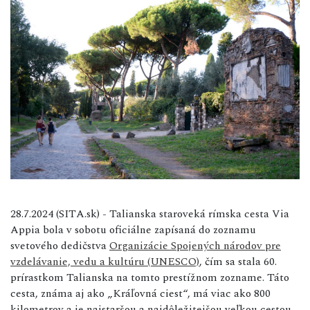
28.7.2024 (SITA.sk) - Talianska staroveká rímska cesta Via
Appia bola v sobotu oficiálne zapísaná do zoznamu
svetového dedičstva
Organizácie Spojených národov pre
vzdelávanie, vedu a kultúru (UNESCO)
, čím sa stala 60.
prírastkom Talianska na tomto prestížnom zozname. Táto
cesta, známa aj ako „Kráľovná ciest“, má viac ako 800
kilometrov a je najstaršou a najdôležitejšou veľkou cestou