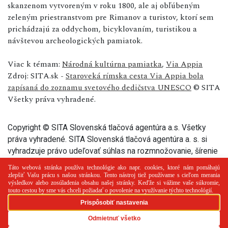
skanzenom vytvoreným v roku 1800, ale aj obľúbeným
zeleným priestranstvom pre Rimanov a turistov, ktorí sem
prichádzajú za oddychom, bicyklovaním, turistikou a
návštevou archeologických pamiatok.
Viac k témam:
Národná kultúrna pamiatka
,
Via Appia
Zdroj: SITA.sk -
Staroveká rímska cesta Via Appia bola
zapísaná do zoznamu svetového dedičstva UNESCO
© SITA
Všetky práva vyhradené.
Copyright © SITA Slovenská tlačová agentúra a.s. Všetky
práva vyhradené. SITA Slovenská tlačová agentúra a. s. si
vyhradzuje právo udeľovať súhlas na rozmnožovanie, šírenie
a na verejný prenos tohto článku a jeho častí.
PR článok
Reklama
Spolupráca
Kontakt
Zásady