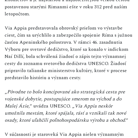
postavenou starými Rimanmi ešte v roku 312 pred naším
letopočtom.
Via Appia predstavovala obrovský prielom vo výstavbe
ciest, čím sa urýchlilo a zabezpečilo spojenie Ríma s južnou
časťou Apeninského polostrova. V rámci 46. zasadnutia
Výboru pre svetové dedičstvo, ktoré sa konalo v indickom
Naí Dillí, bola schválená žiadosť o zápis tejto významnej
cesty do zoznamu svetového dedičstva UNESCO. Žiadosť
pripravilo talianske ministerstvo kultúry, ktoré v procese
predstavilo históriu a význam cesty.
„
Pôvodne to bolo koncipované ako strategická cesta pre
vojenské dobytie, postupujúce smerom na východ a do
Malej Ázie
,“ uvádza UNESCO. „
Via Appia neskôr
umožnila mestám, ktoré spájala, rásť a vznikali tak nové
osady, ktoré uľahčili poľnohospodársku výrobu a obchod
.“
V súčasnosti je staroveká Via Appia nielen významným