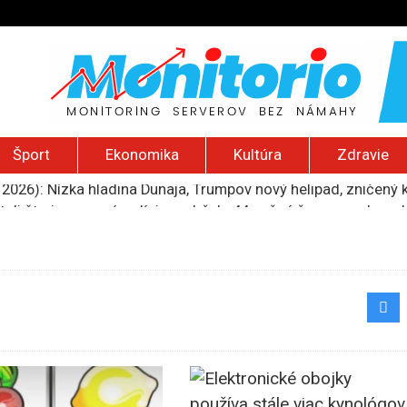
Šport
Ekonomika
Kultúra
Zdravie
tali štyria zranení, polícia zadržala 44-ročnú ženu pravdep
mohol poberať jeho dôchodok
 zadržaní. Portugalská polícia obsadila loď s kontrabandom 
iu rodín s deťmi z Kramatorska, Rusi sú už len 20 kilometrov 
 2026): Nízka hladina Dunaja, Trumpov nový helipad, zničený 