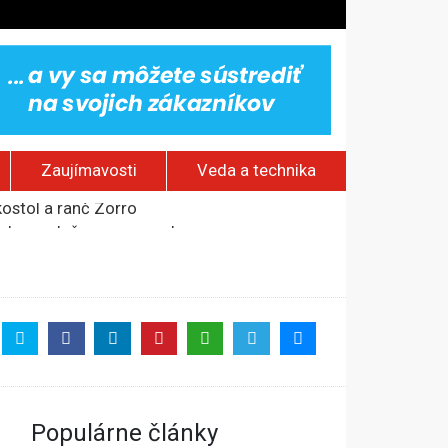
Zaujímavosti
Veda a technika
odobne s duševnou poruchou
na otvorenom mori
od okraja mesta
kostol a ranč Zorro
Populárne články