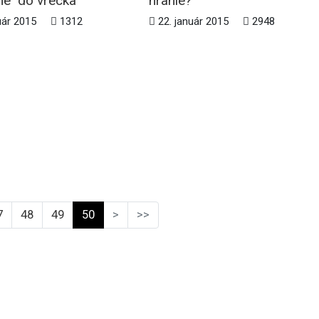
e "do vrecka"
hranie?
uár 2015
1312
22. január 2015
2948
7
48
49
50
>
>>