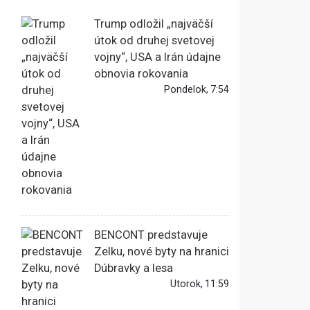
Trump odložil „najväčší
útok od druhej svetovej
vojny“, USA a Irán údajne
obnovia rokovania
Pondelok, 7:54
BENCONT predstavuje
Zelku, nové byty na hranici
Dúbravky a lesa
Utorok, 11:59