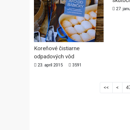
skutočn
27. jan
Koreňové čistiarne
odpadových vôd
23. apríl 2015
3591
<<
<
4