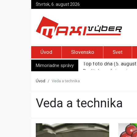
Štvrtok, 6. august 2026
Úvod
Slovensko
Svet
Mimoriadne správy
Po útoku nožnicami zos
Syn zmrazil otca, aby 
Päť ton kokaínu a traja
Úvod
Veda a technika
Úrady nariadili evakuác
Top foto dňa (5. august
Veda a technika