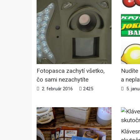
Fotopasca zachytí všetko,
Nudíte 
čo sami nezachytíte
a nepla
2. február 2016
2425
5. janu
Klávesn