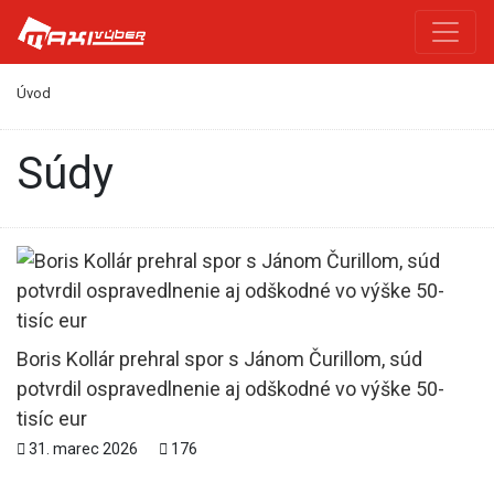
Úvod
súdy
Boris Kollár prehral spor s Jánom Čurillom, súd
potvrdil ospravedlnenie aj odškodné vo výške 50-
tisíc eur
31. marec 2026
176