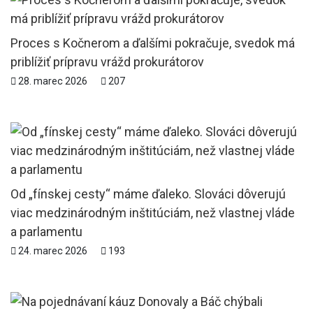
Proces s Kočnerom a ďalšími pokračuje, svedok má
priblížiť prípravu vrážd prokurátorov
28. marec 2026
207
Od „fínskej cesty“ máme ďaleko. Slováci dôverujú
viac medzinárodným inštitúciám, než vlastnej vláde
a parlamentu
24. marec 2026
193