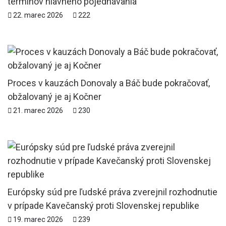
termínov hlavného pojednávania
22. marec 2026
222
Proces v kauzách Donovaly a Báč bude pokračovať,
obžalovaný je aj Kočner
21. marec 2026
230
Európsky súd pre ľudské práva zverejnil rozhodnutie
v prípade Kavečanský proti Slovenskej republike
19. marec 2026
239