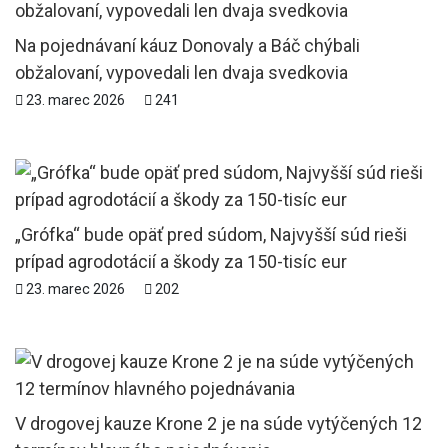
Na pojednávaní káuz Donovaly a Báč chýbali
obžalovaní, vypovedali len dvaja svedkovia
23. marec 2026
241
„Grófka“ bude opäť pred súdom, Najvyšší súd rieši
prípad agrodotácií a škody za 150-tisíc eur
23. marec 2026
202
V drogovej kauze Krone 2 je na súde vytýčených 12