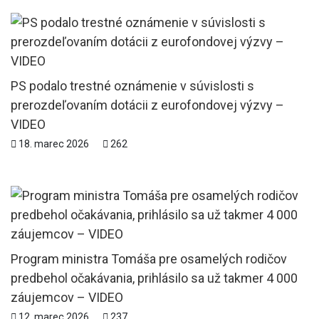
PS podalo trestné oznámenie v súvislosti s
prerozdeľovaním dotácii z eurofondovej výzvy –
VIDEO
18. marec 2026
262
Program ministra Tomáša pre osamelých rodičov
predbehol očakávania, prihlásilo sa už takmer 4 000
záujemcov – VIDEO
12. marec 2026
237