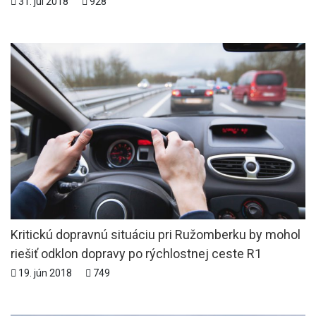
31. júl 2018
928
Kritickú dopravnú situáciu pri Ružomberku by mohol
riešiť odklon dopravy po rýchlostnej ceste R1
19. jún 2018
749