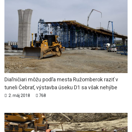
Diaľničiari môžu podľa mesta Ružomberok raziť v
tuneli Čebrať, výstavba úseku D1 sa však nehýbe
2. máj 2018
768