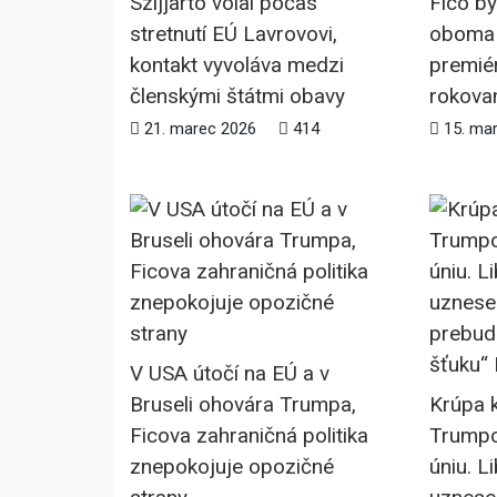
Szijjartó volal počas
Fico by
stretnutí EÚ Lavrovovi,
oboma 
kontakt vyvoláva medzi
premié
členskými štátmi obavy
rokova
21. marec 2026
414
15. ma
V USA útočí na EÚ a v
Bruseli ohovára Trumpa,
Krúpa k
Ficova zahraničná politika
Trumpo
znepokojuje opozičné
úniu. L