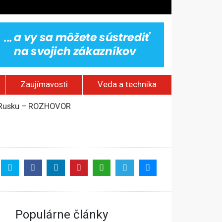
Zaujímavosti
Veda a technika
om Rusku – ROZHOVOR
stavov
rí o prejave dôvery
Populárne články