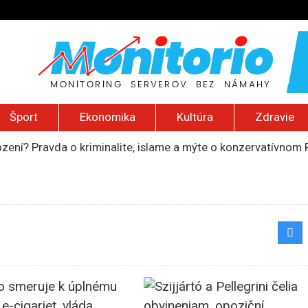
Šport
Ekonomika
Kultúra
Zdravie
ození? Pravda o kriminalite, islame a mýte o konzervatívn
ancúzsku stretne s obeťami sexuálneho zneužívania kňazmi
liónov eur na pomoc farmárom, ktorých postihla blokáda prí
ú radu štátu po incidente s dronom pri ukrajinskom lietadle
do Bezpečnostnej rady OSN podporilo 123 štátov, Blanár hovo