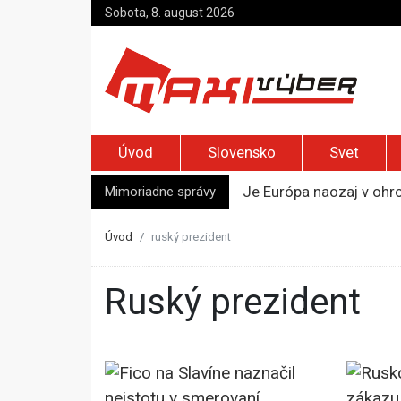
Sobota, 8. august 2026
Úvod
Slovensko
Svet
Mimoriadne správy
Je Európa naozaj v ohr
Pápež Lev XIV. sa vo Fr
Kyjev žiada EÚ o 220 mi
Úvod
ruský prezident
Merz zvolal bezpečnostn
Kandidatúru Slovenska 
ruský prezident