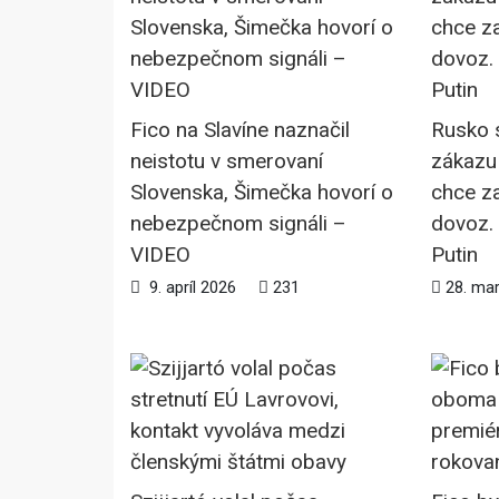
Fico na Slavíne naznačil
Rusko 
neistotu v smerovaní
zákazu 
Slovenska, Šimečka hovorí o
chce za
nebezpečnom signáli –
dovoz.
VIDEO
Putin
9. apríl 2026
231
28. ma