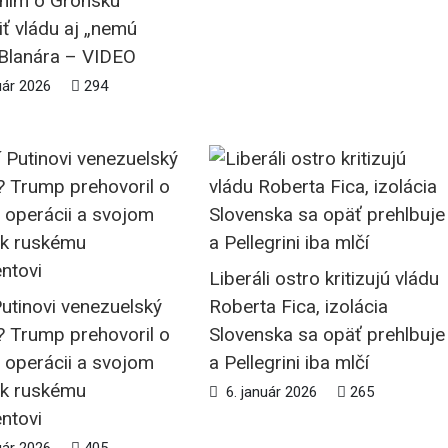
ním o Grónsku
ť vládu aj „nemú
 Blanára – VIDEO
uár 2026
294
Liberáli ostro kritizujú vládu
utinovi venezuelský
Roberta Fica, izolácia
? Trump prehovoril o
Slovenska sa opäť prehlbuje
 operácii a svojom
a Pellegrini iba mlčí
 k ruskému
6. január 2026
265
ntovi
uár 2026
405