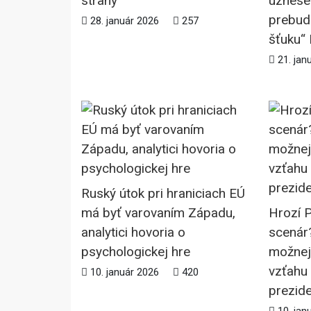
strany
uznese
prebudi
28. január 2026
257
šťuku“
21. jan
Ruský útok pri hraniciach EÚ
má byť varovaním Západu,
Hrozí P
analytici hovoria o
scenár
psychologickej hre
možnej
vzťahu
10. január 2026
420
prezide
10. jan