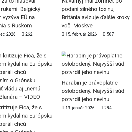
 za to hlasoval
Navaľnyj mal zomrieť po
rukami. Belgický
podaní silného toxínu,
r vyzýva EÚ na
Británia avizuje ďalšie kroky
nia s Ruskom
voči Moskve
rec 2026
262
15. február 2026
507
Harabin je právoplatne
oslobodený. Najvyšší súd
potvrdil jeho nevinu
ritizuje Fica, že s
13. január 2026
284
m kydal na Európsku
iberáli chcú