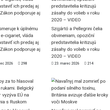
smeruje k úplnému
Szijjártó a Pellegrini čelia
e-cigariet, vláda
obvineniam, opoziční
staviť ich predaj aj
predstavitelia kritizujú
 Zákon podporuje aj
zásahy do volieb v roku
2020 – VIDEO
rec 2026
298
23. marec 2026
214