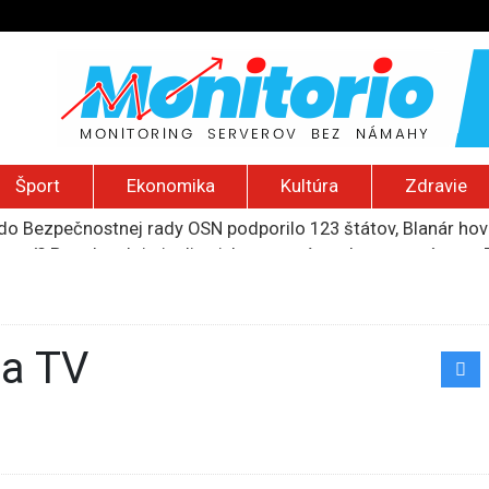
Šport
Ekonomika
Kultúra
Zdravie
do Bezpečnostnej rady OSN podporilo 123 štátov, Blanár hovo
ození? Pravda o kriminalite, islame a mýte o konzervatívn
ancúzsku stretne s obeťami sexuálneho zneužívania kňazmi
liónov eur na pomoc farmárom, ktorých postihla blokáda prí
ú radu štátu po incidente s dronom pri ukrajinskom lietadle