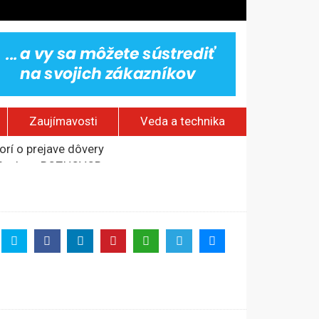
Zaujímavosti
Veda a technika
rí o prejave dôvery
om Rusku – ROZHOVOR
stavov