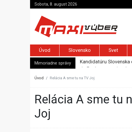
Sobota, 8. august 2026
Úvod
Slovensko
Svet
Kandidatúru Slovenska 
Je Európa naozaj v ohr
Mimoriadne správy
Pápež Lev XIV. sa vo Fr
Kyjev žiada EÚ o 220 mi
Úvod
Relácia A sme tu na TV Joj
Merz zvolal bezpečnostn
Relácia A sme tu na TV
Joj