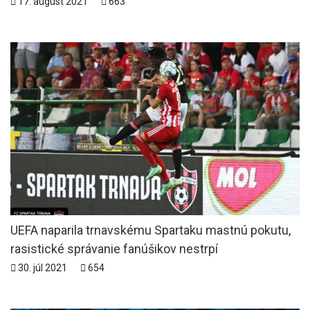
17. august 2021
663
UEFA naparila trnavskému Spartaku mastnú pokutu,
rasistické správanie fanúšikov nestrpí
30. júl 2021
654