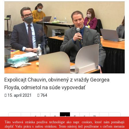
Expolicajt Chauvin, obvinený z vraždy Georgea
Floyda, odmietol na súde vypovedať
15. apríl 2021
764
<<
<
1
2
3
4
5
6
7
>
>>