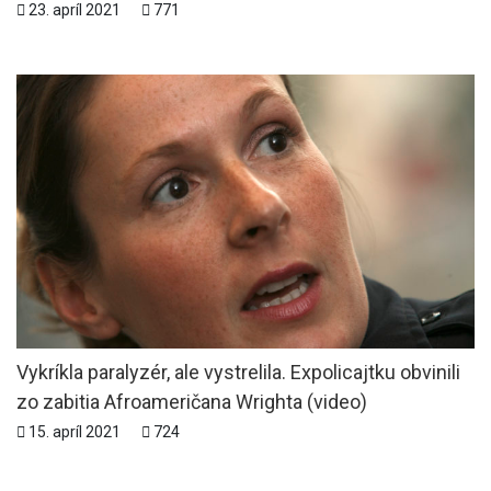
23. apríl 2021
771
Vykríkla paralyzér, ale vystrelila. Expolicajtku obvinili
zo zabitia Afroameričana Wrighta (video)
15. apríl 2021
724