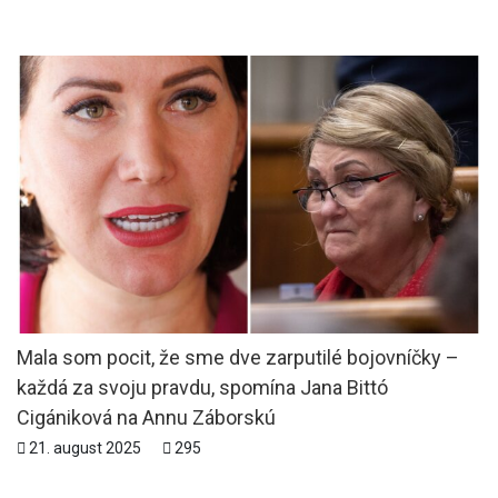
Mala som pocit, že sme dve zarputilé bojovníčky –
každá za svoju pravdu, spomína Jana Bittó
Cigániková na Annu Záborskú
21. august 2025
295