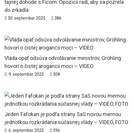
tajnej dohode s Ficom. Opozícii radí, aby sa pozrela
do zrkadla
30. september 2025
386
Vláda opäť odsúva odvolávanie ministrov, Gröhling
hovorí o čistej arogancii moci – VIDEO
9. september 2025
308
Jeden Fafokan je podľa strany SaS novou mernou
jednotkou rozkrádania súčasnej vlády – VIDEO, FOTO
6. september 2025
396