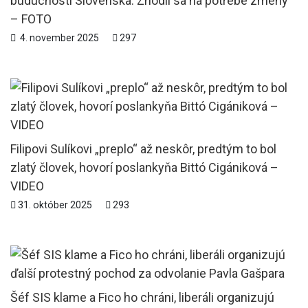
budúcnosti Slovenska. Zhodli sa na potrebe zmeny
– FOTO
4. november 2025
297
Filipovi Sulíkovi „preplo“ až neskôr, predtým to bol
zlatý človek, hovorí poslankyňa Bittó Cigániková –
VIDEO
31. október 2025
293
Šéf SIS klame a Fico ho chráni, liberáli organizujú