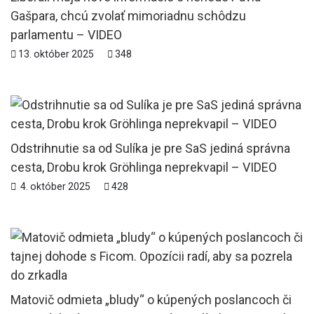
Gašpara, chcú zvolať mimoriadnu schôdzu
parlamentu – VIDEO
13. október 2025
348
Odstrihnutie sa od Sulíka je pre SaS jediná správna
cesta, Drobu krok Gröhlinga neprekvapil – VIDEO
4. október 2025
428
Matovič odmieta „bludy“ o kúpených poslancoch či