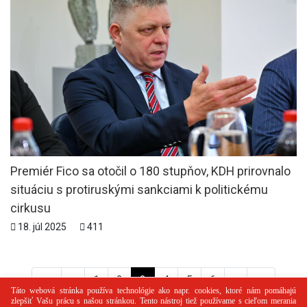
Premiér Fico sa otočil o 180 stupňov, KDH prirovnalo
situáciu s protiruskými sankciami k politickému
cirkusu
18. júl 2025
411
<<
<
1
2
3
4
5
6
>
>>