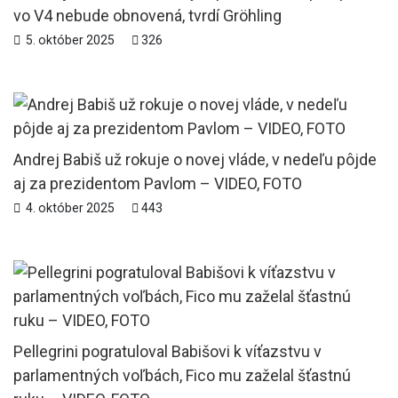
vo V4 nebude obnovená, tvrdí Gröhling
5. október 2025
326
Andrej Babiš už rokuje o novej vláde, v nedeľu pôjde
aj za prezidentom Pavlom – VIDEO, FOTO
4. október 2025
443
Pellegrini pogratuloval Babišovi k víťazstvu v
parlamentných voľbách, Fico mu zaželal šťastnú