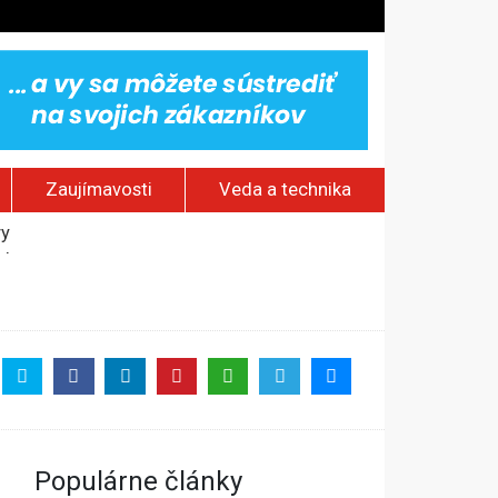
Zaujímavosti
Veda a technika
vy
jakov
 pamätník a záchrana psov z lesných požiarov
dovaním“
Populárne články