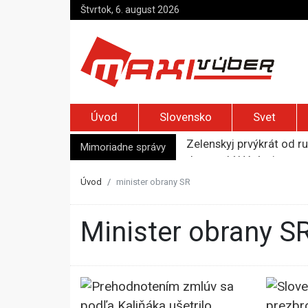
Štvrtok, 6. august 2026
Úvod
Slovensko
Svet
Zelenskyj prvýkrát od r
Jemenskí Húsíovia spust
Mimoriadne správy
Top foto dňa (6. august
Irán pohrozil susedom, ž
Úvod
minister obrany SR
Moskva bráni bývalú šéf
minister obrany S