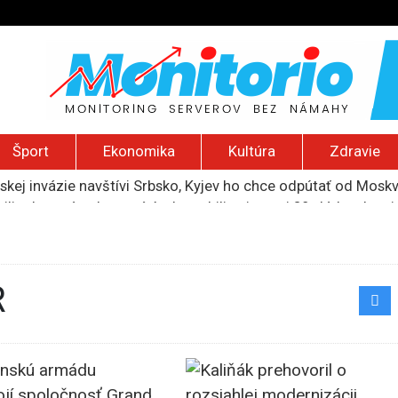
Šport
Ekonomika
Kultúra
Zdravie
uskej invázie navštívi Srbsko, Kyjev ho chce odpútať od Mosk
ili raketové a dronové útoky, zabili najmenej 38 vládnych vo
 2026): Protest zdravotníkov, ruský letecký útok, hirošimský
e „zhasne celý Perzský záliv“, pripravil zoznam cieľov
ku francúzskej RT, jej vyhostenie z krajiny nazvala „prenasle
R