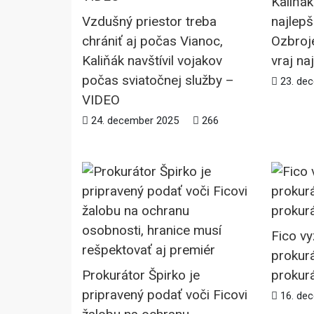
Kaliňák
Vzdušný priestor treba
najlepš
chrániť aj počas Vianoc,
Ozbroje
Kaliňák navštívil vojakov
vraj na
počas sviatočnej služby –
23. de
VIDEO
24. december 2025
266
Fico vy
prokurá
Prokurátor Špirko je
prokur
pripravený podať voči Ficovi
16. de