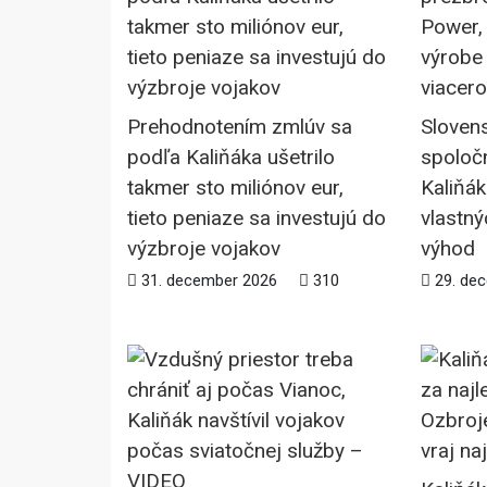
Prehodnotením zmlúv sa
Sloven
podľa Kaliňáka ušetrilo
spoloč
takmer sto miliónov eur,
Kaliňák
tieto peniaze sa investujú do
vlastný
výzbroje vojakov
výhod
31. december 2026
310
29. de