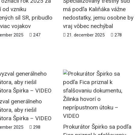
 označil rok 2025 za
Špecializovaný trestný súd
í od vzniku
má podľa Kaliňáka vážne
ných síl SR, pribudlo
nedostatky, jemu osobne by
jviac vojakov
vraj vôbec nechýbal
cember 2025
247
21. december 2025
278
zval generálneho
tora, aby riešil
átora Špirka – VIDEO
Prokurátor Špirko sa podľa
cember 2025
298