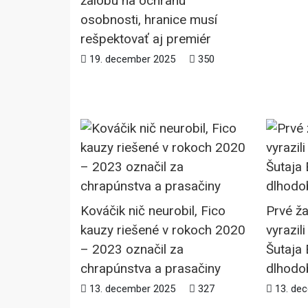
žalobu na ochranu
osobnosti, hranice musí
rešpektovať aj premiér
19. december 2025
350
Kováčik nič neurobil, Fico
Prvé ža
kauzy riešené v rokoch 2020
vyrazil
– 2023 označil za
Šutaja 
chrapúnstva a prasačiny
dlhodo
13. december 2025
327
13. de