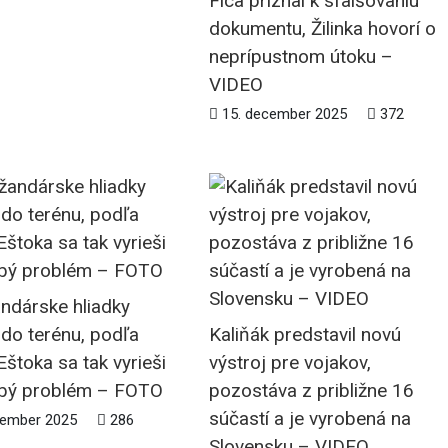
Fica priznal k sfalšovaniu
dokumentu, Žilinka hovorí o
neprípustnom útoku –
VIDEO
15. december 2025
372
ndárske hliadky
i do terénu, podľa
Kaliňák predstavil novú
Eštoka sa tak vyrieši
výstroj pre vojakov,
bý problém – FOTO
pozostáva z približne 16
súčastí a je vyrobená na
cember 2025
286
Slovensku – VIDEO