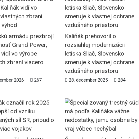
skú armádu prezbrojí
Kaliňák prehovoril o
nosť Grand Power,
rozsiahlej modernizácii
 vidí vo výrobe
letiska Sliač, Slovensko
ch zbraní viacero
smeruje k vlastnej ochrane
vzdušného priestoru
cember 2026
267
28. december 2025
284