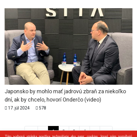
Japonsko by mohlo mať jadrovú zbraň za niekoľko
dní, ak by chcelo, hovorí Onderčo (video)
17. júl 2024
578
<<
<
1
2
3
4
>
>>