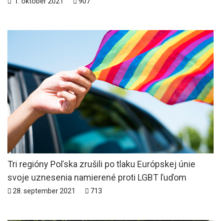
1. október 2021
907
Tri regióny Poľska zrušili po tlaku Európskej únie
svoje uznesenia namierené proti LGBT ľuďom
28. september 2021
713