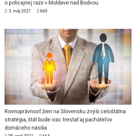
o policajnej razii v Moldave nad Bodvou
3. máj 2021
660
Rovnoprávnosť žien na Slovensku zvýši celoštátna
stratégia, štát bude viac trestať aj pacháteľov
domáceho násilia
28. apríl 2021
664