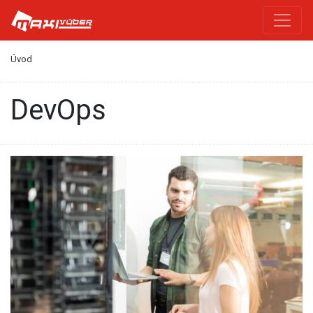
Úvod
DevOps