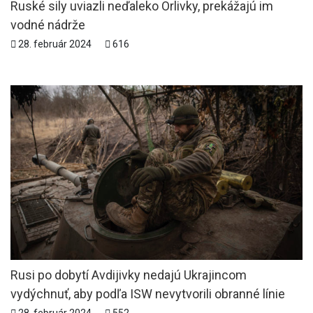
Ruské sily uviazli neďaleko Orlivky, prekážajú im
vodné nádrže
28. február 2024
616
Rusi po dobytí Avdijivky nedajú Ukrajincom
vydýchnuť, aby podľa ISW nevytvorili obranné línie
28. február 2024
552