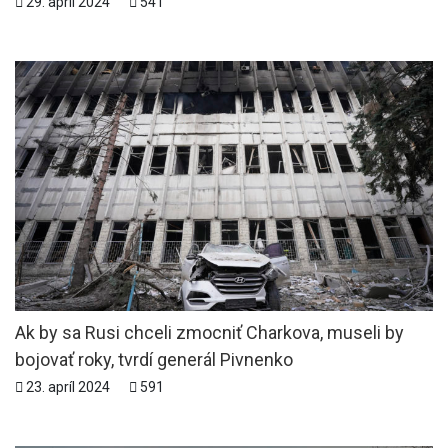
29. apríl 2024
541
Ak by sa Rusi chceli zmocniť Charkova, museli by
bojovať roky, tvrdí generál Pivnenko
23. apríl 2024
591