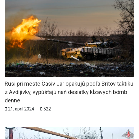
Rusi pri meste Časiv Jar opakujú podľa Britov taktiku
z Avdijivky, vypúšťajú naň desiatky kĺzavých bômb
denne
21. apríl 2024
522