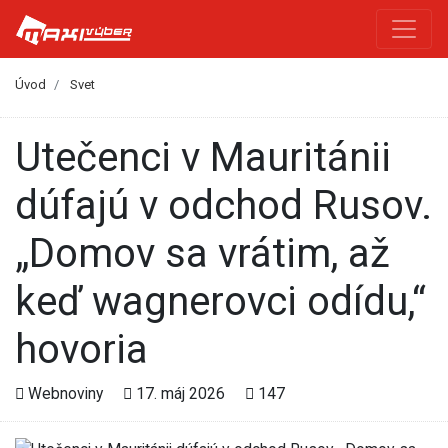
Úvod
Svet
Utečenci v Mauritánii
dúfajú v odchod Rusov.
„Domov sa vrátim, až
keď wagnerovci odídu,“
hovoria
Webnoviny
17. máj 2026
147