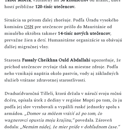
hostí približne
120-tisíc utečencov.
Situácia sa pritom ďalej zhoršuje. Podľa Úradu vysokého
komisára
OSN
pre utečencov prišlo do Mauritánie od
minulého októbra takmer
14-tisíc nových utečencov
,
prevažne žien a detí. Humanitárne organizácie sa obávajú
ďalšej migračnej vlny.
Starosta
Fassaly Cheikhna Ould Abdallahi
upozorňuje, že
príchod utečencov zvyšuje tlak na miestne zdroje. Podľa
neho vznikajú napätia okolo pastvín, vody aj základných
služieb vrátane zdravotnej starostlivosti.
Dvadsaťdvaročná Tilleli, ktorá držala v náručí svoju ročnú
dcéru, opísala útek z dediny v regióne Mopti po tom, čo ju
podľa jej slov vyrabovali a vypálili ruské jednotky spolu s
armádou.
„Domov sa môžem vrátiť až po tom, čo
wagnerovci opustia moju krajinu,“
povedala. Zároveň
dodala:
„Nemám nádej, že mier príde v dohľadnom čase.“