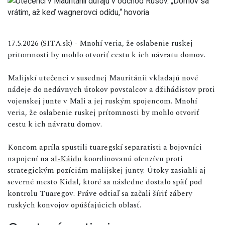
17.5.2026 (SITA.sk) - Mnohí veria, že oslabenie ruskej
prítomnosti by mohlo otvoriť cestu k ich návratu domov.
Malijskí utečenci v susednej Mauritánii vkladajú nové
nádeje do nedávnych útokov povstalcov a džihádistov proti
vojenskej junte v Mali a jej ruským spojencom. Mnohí
veria, že oslabenie ruskej prítomnosti by mohlo otvoriť
cestu k ich návratu domov.
Koncom apríla spustili tuaregskí separatisti a bojovníci
napojení na
al-Káidu
koordinovanú ofenzívu proti
strategickým pozíciám malijskej junty. Útoky zasiahli aj
severné mesto Kidal, ktoré sa následne dostalo späť pod
kontrolu Tuaregov. Práve odtiaľ sa začali šíriť zábery
ruských konvojov opúšťajúcich oblasť.