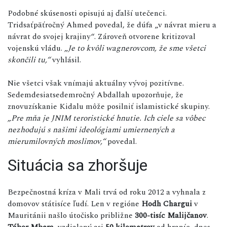
Podobné skúsenosti opisujú aj ďalší utečenci.
Tridsaťpäťročný Ahmed povedal, že dúfa „v návrat mieru a
návrat do svojej krajiny“. Zároveň otvorene kritizoval
vojenskú vládu.
„Je to kvôli wagnerovcom, že sme všetci
skončili tu,“
vyhlásil.
Nie všetci však vnímajú aktuálny vývoj pozitívne.
Sedemdesiatsedemročný Abdallah upozorňuje, že
znovuzískanie Kidalu môže posilniť islamistické skupiny.
„Pre mňa je JNIM teroristické hnutie. Ich ciele sa vôbec
nezhodujú s našimi ideológiami umiernených a
mierumilovných moslimov,“
povedal.
Situácia sa zhoršuje
Bezpečnostná kríza v Mali trvá od roku 2012 a vyhnala z
domovov státisíce ľudí. Len v regióne
Hodh Chargui
v
Mauritánii našlo útočisko približne
300-tisíc Malijčanov
.
Tábor Mbera
, vzdialený asi
50 kilometrov
od hraníc, dnes