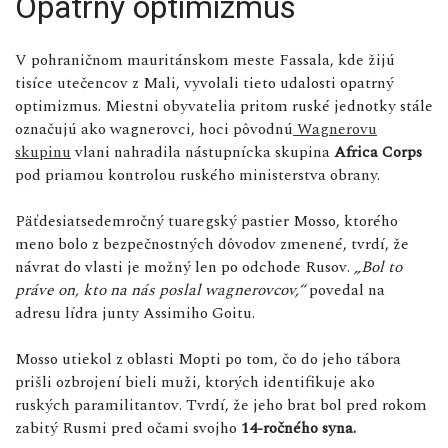
Opatrný optimizmus
V pohraničnom mauritánskom meste Fassala, kde žijú
tisíce utečencov z Mali, vyvolali tieto udalosti opatrný
optimizmus. Miestni obyvatelia pritom ruské jednotky stále
označujú ako wagnerovci, hoci pôvodnú
Wagnerovu
skupinu
vlani nahradila nástupnícka skupina
Africa Corps
pod priamou kontrolou ruského ministerstva obrany.
Päťdesiatsedemročný tuaregský pastier Mosso, ktorého
meno bolo z bezpečnostných dôvodov zmenené, tvrdí, že
návrat do vlasti je možný len po odchode Rusov.
„Bol to
práve on, kto na nás poslal wagnerovcov,“
povedal na
adresu lídra junty Assimiho Goitu.
Mosso utiekol z oblasti Mopti po tom, čo do jeho tábora
prišli ozbrojení bieli muži, ktorých identifikuje ako
ruských paramilitantov. Tvrdí, že jeho brat bol pred rokom
zabitý Rusmi pred očami svojho
14-ročného syna.