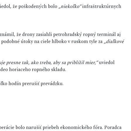
edol, že poškodených bolo
„niekoľko“
infraštruktúrnych
známil, že drony zasiahli petrohradský ropný terminál aj
 podobné útoky na ciele hlboko v ruskom tyle za
„diaľkové
e presne tak, ako treba, aby sa priblížil mier,“
uviedol
 video horiaceho ropného skladu.
oľko hodín prerušiť prevádzku.
 operácie bolo narušiť priebeh ekonomického fóra. Poradca