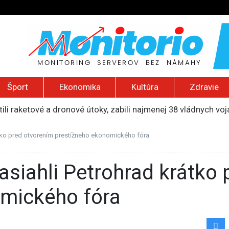
Šport
Ekonomika
Kultúra
Zdravie
ili raketové a dronové útoky, zabili najmenej 38 vládnych vo
 2026): Protest zdravotníkov, ruský letecký útok, hirošimský
e „zhasne celý Perzský záliv“, pripravil zoznam cieľov
átko pred otvorením prestížneho ekonomického fóra
ku francúzskej RT, jej vyhostenie z krajiny nazvala „prenasle
uskej invázie navštívi Srbsko, Kyjev ho chce odpútať od Mosk
omického fóra