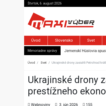
Štvrtok, 6. august 2026
Úvod
Slovensko
Svet
Mimoriadne správy
Jemenskí Húsíovia spust
Top foto dňa (6. august
Irán pohrozil susedom, ž
Úvod
Svet
Ukrajinské drony zasiahli Petrohrad kr
Moskva bráni bývalú šéf
Zelenskyj prvýkrát od r
Ukrajinské drony zasiahli Petrohrad krátko pred otvorením
prestížneho ekon
Webnoviny
3. jún 2026
155