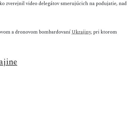
o zverejnil video delegátov smerujúcich na podujatie, nad
etovom a dronovom bombardovaní
Ukrajiny
, pri ktorom
ajine