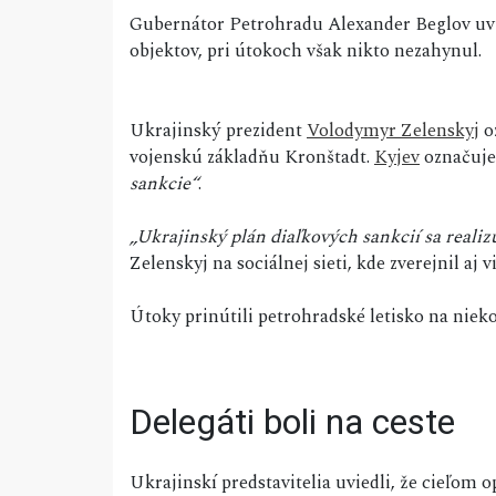
Gubernátor Petrohradu Alexander Beglov uvi
objektov, pri útokoch však nikto nezahynul.
Ukrajinský prezident
Volodymyr Zelenskyj
o
vojenskú základňu Kronštadt.
Kyjev
označuje
sankcie“
.
„Ukrajinský plán diaľkových sankcií sa realizuj
Zelenskyj na sociálnej sieti, kde zverejnil aj
Útoky prinútili petrohradské letisko na niek
Delegáti boli na ceste
Ukrajinskí predstavitelia uviedli, že cieľom