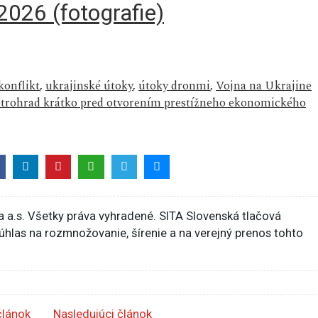
 2026 (fotografie)
konflikt
,
ukrajinské útoky
,
útoky dronmi
,
Vojna na Ukrajine
Petrohrad krátko pred otvorením prestížneho ekonomického
 a.s. Všetky práva vyhradené. SITA Slovenská tlačová
súhlas na rozmnožovanie, šírenie a na verejný prenos tohto
článok
Nasledujúci článok