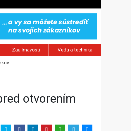
Zaujímavosti
Veda a technika
jakov
 pamätník a záchrana psov z lesných požiarov
dovaním“
vy