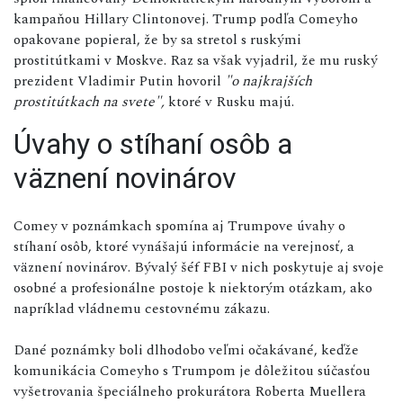
kampaňou Hillary Clintonovej. Trump podľa Comeyho
opakovane popieral, že by sa stretol s ruskými
prostitútkami v Moskve. Raz sa však vyjadril, že mu ruský
prezident Vladimir Putin hovoril
"o najkrajších
prostitútkach na svete",
ktoré v Rusku majú.
Úvahy o stíhaní osôb a
väznení novinárov
Comey v poznámkach spomína aj Trumpove úvahy o
stíhaní osôb, ktoré vynášajú informácie na verejnosť, a
väznení novinárov. Bývalý šéf FBI v nich poskytuje aj svoje
osobné a profesionálne postoje k niektorým otázkam, ako
napríklad vládnemu cestovnému zákazu.
Dané poznámky boli dlhodobo veľmi očakávané, keďže
komunikácia Comeyho s Trumpom je dôležitou súčasťou
vyšetrovania špeciálneho prokurátora Roberta Muellera