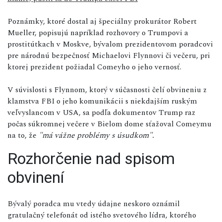
Poznámky, ktoré dostal aj špeciálny prokurátor Robert
Mueller, popisujú napríklad rozhovory o Trumpovi a
prostitútkach v Moskve, bývalom prezidentovom poradcovi
pre národnú bezpečnosť Michaelovi Flynnovi či večeru, pri
ktorej prezident požiadal Comeyho o jeho vernosť.
V súvislosti s Flynnom, ktorý v súčasnosti čelí obvineniu z
klamstva FBI o jeho komunikácii s niekdajším ruským
veľvyslancom v USA, sa podľa dokumentov Trump raz
počas súkromnej večere v Bielom dome sťažoval Comeymu
na to, že
"má vážne problémy s úsudkom".
Rozhorčenie nad spisom
obvinení
Bývalý poradca mu vtedy údajne neskoro oznámil
gratulačný telefonát od istého svetového lídra, ktorého