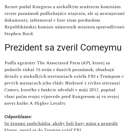
Rezort poslal Kongresu a niekoľkým senátnym komisiám
verzie poznámok podliehajúce utajeniu, ale aj neutajované
dokumenty, informoval v liste trom predsedom
Republikánskej komisie námestník ministra spravodlivosti
Stephen Boyd.
Prezident sa zveril Comeymu
Podľa agentúry The Associated Press (AP), ktorej sa
podarilo získať 15 strán z daných poznámok, obsahujú
detaily o niekoľkých stretnutiach exšéfa FBI s Trumpom v
prvých mesiacoch jeho vlády. Niektoré z týchto stretnutí
Comey, ktorého z funkcie odvolali v máji 2017, popísal
vlani počas svojej výpovede pred Kongresom aj vo svojej
novej knihe A Higher Loyalty.
Odporúčame:
So ženami zaobchádza, akoby boli kusy mäsa a neustále
klame, pustil sa do Trumpa exšéf FBI