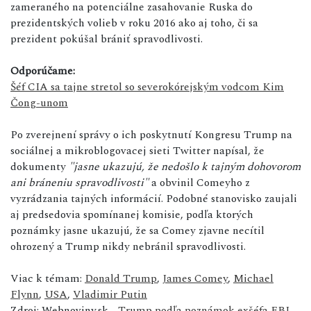
zameraného na potenciálne zasahovanie Ruska do
prezidentských volieb v roku 2016 ako aj toho, či sa
prezident pokúšal brániť spravodlivosti.
Odporúčame:
Šéf CIA sa tajne stretol so severokórejským vodcom Kim
Čong-unom
Po zverejnení správy o ich poskytnutí Kongresu Trump na
sociálnej a mikroblogovacej sieti Twitter napísal, že
dokumenty
"jasne ukazujú, že nedošlo k tajným dohovorom
ani bráneniu spravodlivosti"
a obvinil Comeyho z
vyzrádzania tajných informácií. Podobné stanovisko zaujali
aj predsedovia spomínanej komisie, podľa ktorých
poznámky jasne ukazujú, že sa Comey zjavne necítil
ohrozený a Trump nikdy nebránil spravodlivosti.
Viac k témam:
Donald Trump
,
James Comey
,
Michael
Flynn
,
USA
,
Vladimir Putin
Zdroj: Webnoviny.sk -
Trump podľa poznámok exšéfa FBI