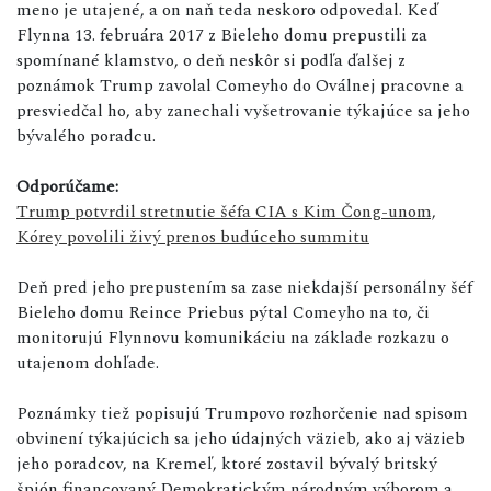
meno je utajené, a on naň teda neskoro odpovedal. Keď
Flynna 13. februára 2017 z Bieleho domu prepustili za
spomínané klamstvo, o deň neskôr si podľa ďalšej z
poznámok Trump zavolal Comeyho do Oválnej pracovne a
presviedčal ho, aby zanechali vyšetrovanie týkajúce sa jeho
bývalého poradcu.
Odporúčame:
Trump potvrdil stretnutie šéfa CIA s Kim Čong-unom,
Kórey povolili živý prenos budúceho summitu
Deň pred jeho prepustením sa zase niekdajší personálny šéf
Bieleho domu Reince Priebus pýtal Comeyho na to, či
monitorujú Flynnovu komunikáciu na základe rozkazu o
utajenom dohľade.
Poznámky tiež popisujú Trumpovo rozhorčenie nad spisom
obvinení týkajúcich sa jeho údajných väzieb, ako aj väzieb
jeho poradcov, na Kremeľ, ktoré zostavil bývalý britský
špión financovaný Demokratickým národným výborom a