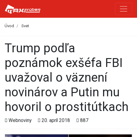
Úvod
Svet
Trump podľa
poznámok exšéfa FBI
uvažoval o väznení
novinárov a Putin mu
hovoril o prostitútkach
Webnoviny
20. apríl 2018
887