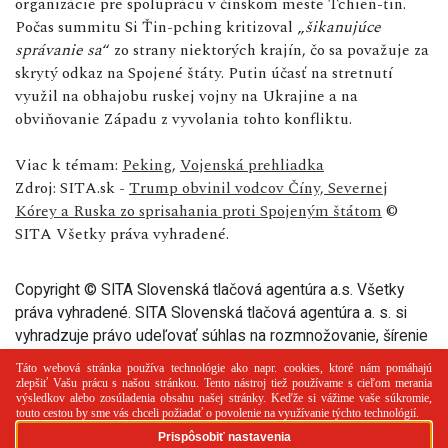
organizácie pre spoluprácu v čínskom meste Tchien-ťin.
Počas summitu Si Ťin-pching kritizoval „
šikanujúce
správanie sa
“ zo strany niektorých krajín, čo sa považuje za
skrytý odkaz na Spojené štáty. Putin účasť na stretnutí
využil na obhajobu ruskej vojny na Ukrajine a na
obviňovanie Západu z vyvolania tohto konfliktu.
Viac k témam:
Peking
,
Vojenská prehliadka
Zdroj: SITA.sk -
Trump obvinil vodcov Číny, Severnej
Kórey a Ruska zo sprisahania proti Spojeným štátom
©
SITA Všetky práva vyhradené.
Copyright © SITA Slovenská tlačová agentúra a.s. Všetky
práva vyhradené. SITA Slovenská tlačová agentúra a. s. si
vyhradzuje právo udeľovať súhlas na rozmnožovanie, šírenie
a na verejný prenos tohto článku a jeho častí.