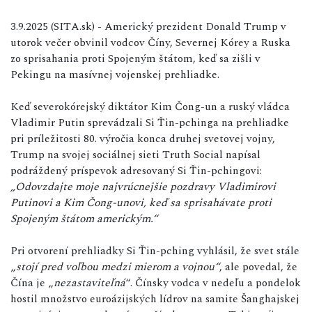
3.9.2025 (SITA.sk) - Americký prezident Donald Trump v
utorok večer obvinil vodcov Číny, Severnej Kórey a Ruska
zo sprisahania proti Spojeným štátom, keď sa zišli v
Pekingu na masívnej vojenskej prehliadke.
Keď severokórejský diktátor Kim Čong-un a ruský vládca
Vladimir Putin sprevádzali Si Ťin-pchinga na prehliadke
pri príležitosti 80. výročia konca druhej svetovej vojny,
Trump na svojej sociálnej sieti Truth Social napísal
podráždený príspevok adresovaný Si Ťin-pchingovi:
„Odovzdajte moje najvrúcnejšie pozdravy Vladimirovi
Putinovi a Kim Čong-unovi, keď sa sprisahávate proti
Spojeným štátom americkým.“
Pri otvorení prehliadky Si Ťin-pching vyhlásil, že svet stále
„
stojí pred voľbou medzi mierom a vojnou“
, ale povedal, že
Čína je „
nezastaviteľná
“. Čínsky vodca v nedeľu a pondelok
hostil množstvo euroázijských lídrov na samite Šanghajskej