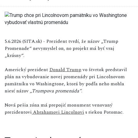
5.6.2026 (SITA.sk) - Prezident tvrdí, že názov „Trump
Promenade“ nevymyslel on, no projekt má byť vraj
„krásny“.
Americký prezident
Donald Trump
vo štvrtok predstavil
plán na vybudovanie novej promenády pri Lincolnovom
pamätníku vo Washingtone, ktorá by podľa neho mohla
niesť názov
„Trumpova promenáda“
.
Nová pešia zóna má prepojiť monument venovaný
prezidentovi
Abrahamovi Lincolnovi
s riekou Potomac.