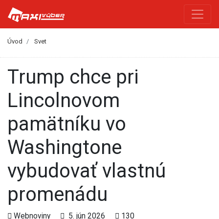
Úvod
Svet
Trump chce pri
Lincolnovom
pamätníku vo
Washingtone
vybudovať vlastnú
promenádu
Webnoviny
5. jún 2026
130