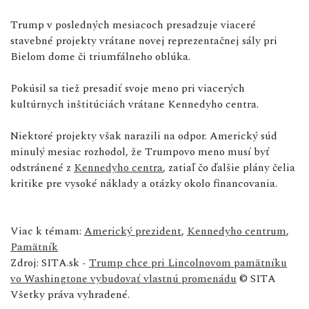
Trump v posledných mesiacoch presadzuje viaceré
stavebné projekty vrátane novej reprezentačnej sály pri
Bielom dome či triumfálneho oblúka.
Pokúsil sa tiež presadiť svoje meno pri viacerých
kultúrnych inštitúciách vrátane Kennedyho centra.
Niektoré projekty však narazili na odpor. Americký súd
minulý mesiac rozhodol, že Trumpovo meno musí byť
odstránené z
Kennedyho centra
, zatiaľ čo ďalšie plány čelia
kritike pre vysoké náklady a otázky okolo financovania.
Viac k témam:
Americký prezident
,
Kennedyho centrum
,
Pamätník
Zdroj: SITA.sk -
Trump chce pri Lincolnovom pamätníku
vo Washingtone vybudovať vlastnú promenádu
© SITA
Všetky práva vyhradené.