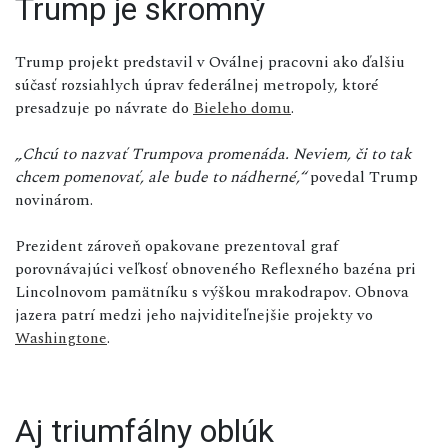
Trump je skromný
Trump projekt predstavil v Oválnej pracovni ako ďalšiu
súčasť rozsiahlych úprav federálnej metropoly, ktoré
presadzuje po návrate do
Bieleho domu
.
„Chcú to nazvať Trumpova promenáda. Neviem, či to tak
chcem pomenovať, ale bude to nádherné,“
povedal Trump
novinárom.
Prezident zároveň opakovane prezentoval graf
porovnávajúci veľkosť obnoveného Reflexného bazéna pri
Lincolnovom pamätníku s výškou mrakodrapov. Obnova
jazera patrí medzi jeho najviditeľnejšie projekty vo
Washingtone
.
Aj triumfálny oblúk