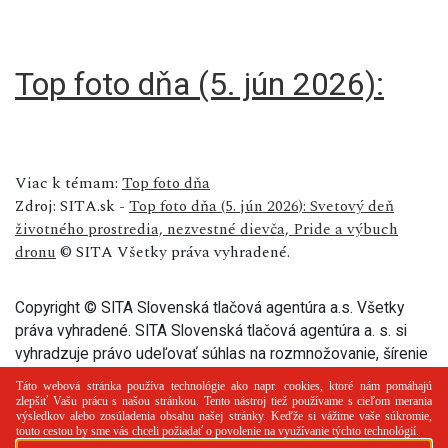
Top foto dňa (5. jún 2026):
Viac k témam:
Top foto dňa
Zdroj: SITA.sk -
Top foto dňa (5. jún 2026): Svetový deň
životného prostredia, nezvestné dievča, Pride a výbuch
dronu
© SITA Všetky práva vyhradené.
Copyright © SITA Slovenská tlačová agentúra a.s. Všetky
práva vyhradené. SITA Slovenská tlačová agentúra a. s. si
vyhradzuje právo udeľovať súhlas na rozmnožovanie, šírenie
a na verejný prenos tohto článku a jeho častí.