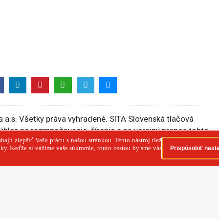
 a.s. Všetky práva vyhradené. SITA Slovenská tlačová
súhlas na rozmnožovanie, šírenie a na verejný prenos tohto
článok
Nasledujúci článok
ostoj
Neznámy dron narušil vzdušný