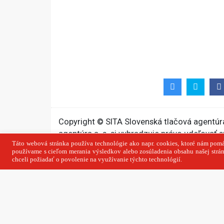
Copyright © SITA Slovenská tlačová agentúra
agentúra a. s. si vyhradzuje právo udeľovať 
článku a jeho častí.
Predchádzajúci 
Zmení islandské referendum p