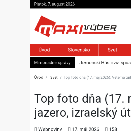
Piatok, 7. august 2026
Úvod
Slovensko
Svet
Mimoriadne správy
Jemenskí Húsíovia spust
Top foto dňa (6. august
Irán pohrozil susedom, ž
Úvod
Svet
Top foto dňa (17. máj 2026): Veterná tur
Moskva bráni bývalú šéf
Zelenskyj prvýkrát od r
Top foto dňa (17. máj 2026): Veterná turbína, krokodílie
jazero, izraelský 
Webnoviny
17. máj 2026
158