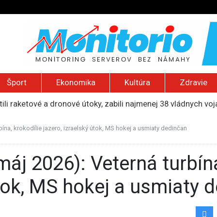
Šport
Ekonomika
Kultúra
Zdravie
ili raketové a dronové útoky, zabili najmenej 38 vládnych vo
 2026): Protest zdravotníkov, ruský letecký útok, hirošimský
e „zhasne celý Perzský záliv“, pripravil zoznam cieľov
bína, krokodílie jazero, izraelský útok, MS hokej a usmiaty dedinčan
ku francúzskej RT, jej vyhostenie z krajiny nazvala „prenasle
uskej invázie navštívi Srbsko, Kyjev ho chce odpútať od Mosk
útok, MS hokej a usmiaty 