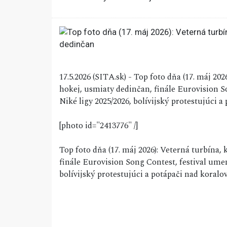
17.5.2026 (SITA.sk) - Top foto dňa (17. máj 202
hokej, usmiaty dedinčan, finále Eurovision S
Niké ligy 2025/2026, bolívijský protestujúci 
[photo id="2413776" /]
Top foto dňa (17. máj 2026): Veterná turbína,
finále Eurovision Song Contest, festival ume
bolívijský protestujúci a potápači nad koral