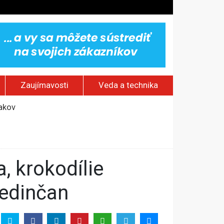
Zaujímavosti
Veda a technika
jakov
 pamätník a záchrana psov z lesných požiarov
dovaním“
vy
dedinčan