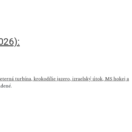
026):
Veterná turbína, krokodílie jazero, izraelský útok, MS hokej a
dené.