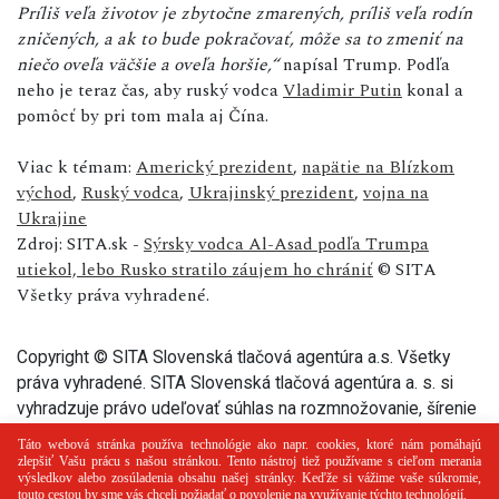
Príliš veľa životov je zbytočne zmarených, príliš veľa rodín
zničených, a ak to bude pokračovať, môže sa to zmeniť na
niečo oveľa väčšie a oveľa horšie,“
napísal Trump. Podľa
neho je teraz čas, aby ruský vodca
Vladimir Putin
konal a
pomôcť by pri tom mala aj Čína.
Viac k témam:
Americký prezident
,
napätie na Blízkom
východ
,
Ruský vodca
,
Ukrajinský prezident
,
vojna na
Ukrajine
Zdroj: SITA.sk -
Sýrsky vodca Al-Asad podľa Trumpa
utiekol, lebo Rusko stratilo záujem ho chrániť
© SITA
Všetky práva vyhradené.
Copyright © SITA Slovenská tlačová agentúra a.s. Všetky
práva vyhradené. SITA Slovenská tlačová agentúra a. s. si
vyhradzuje právo udeľovať súhlas na rozmnožovanie, šírenie
a na verejný prenos tohto článku a jeho častí.