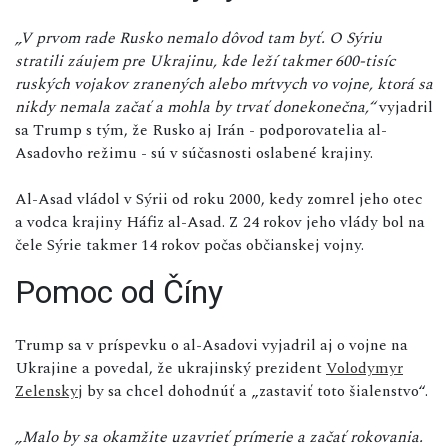
„V prvom rade Rusko nemalo dôvod tam byť. O Sýriu
stratili záujem pre Ukrajinu, kde leží takmer 600-tisíc
ruských vojakov zranených alebo mŕtvych vo vojne, ktorá sa
nikdy nemala začať a mohla by trvať donekonečna,“
vyjadril
sa Trump s tým, že Rusko aj Irán - podporovatelia al-
Asadovho režimu - sú v súčasnosti oslabené krajiny.
Al-Asad vládol v Sýrii od roku 2000, kedy zomrel jeho otec
a vodca krajiny Háfiz al-Asad. Z 24 rokov jeho vlády bol na
čele Sýrie takmer 14 rokov počas občianskej vojny.
Pomoc od Číny
Trump sa v príspevku o al-Asadovi vyjadril aj o vojne na
Ukrajine a povedal, že ukrajinský prezident
Volodymyr
Zelenskyj
by sa chcel dohodnúť a „zastaviť toto šialenstvo“.
„Malo by sa okamžite uzavrieť prímerie a začať rokovania.