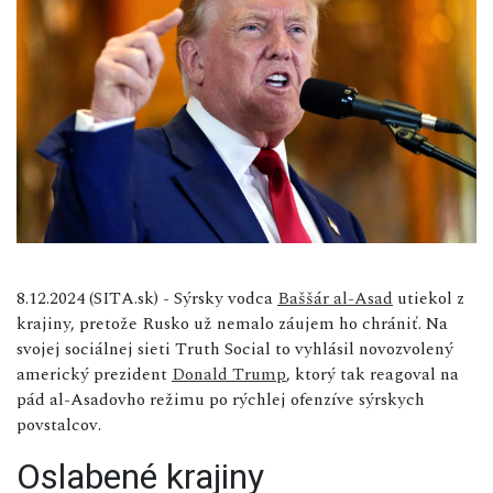
8.12.2024 (SITA.sk) - Sýrsky vodca
Baššár al-Asad
utiekol z
krajiny, pretože Rusko už nemalo záujem ho chrániť. Na
svojej sociálnej sieti Truth Social to vyhlásil novozvolený
americký prezident
Donald Trump
, ktorý tak reagoval na
pád al-Asadovho režimu po rýchlej ofenzíve sýrskych
povstalcov.
Oslabené krajiny