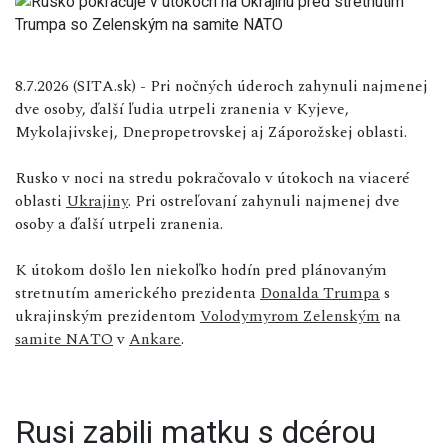
8.7.2026 (SITA.sk) - Pri nočných úderoch zahynuli najmenej
dve osoby, ďalší ľudia utrpeli zranenia v Kyjeve,
Mykolajivskej, Dnepropetrovskej aj Záporožskej oblasti.
Rusko v noci na stredu pokračovalo v útokoch na viaceré
oblasti
Ukrajiny
. Pri ostreľovaní zahynuli najmenej dve
osoby a ďalší utrpeli zranenia.
K útokom došlo len niekoľko hodín pred plánovaným
stretnutím amerického prezidenta
Donalda Trumpa
s
ukrajinským prezidentom
Volodymyrom Zelenským
na
samite NATO
v
Ankare
.
Rusi zabili matku s dcérou