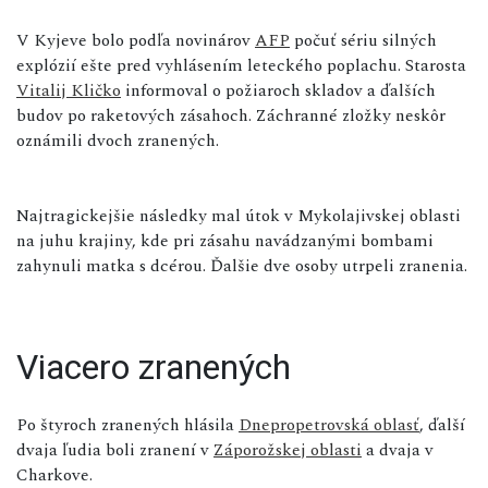
V Kyjeve bolo podľa novinárov
AFP
počuť sériu silných
explózií ešte pred vyhlásením leteckého poplachu. Starosta
Vitalij Kličko
informoval o požiaroch skladov a ďalších
budov po raketových zásahoch. Záchranné zložky neskôr
oznámili dvoch zranených.
Najtragickejšie následky mal útok v Mykolajivskej oblasti
na juhu krajiny, kde pri zásahu navádzanými bombami
zahynuli matka s dcérou. Ďalšie dve osoby utrpeli zranenia.
Viacero zranených
Po štyroch zranených hlásila
Dnepropetrovská oblasť
, ďalší
dvaja ľudia boli zranení v
Záporožskej oblasti
a dvaja v
Charkove.