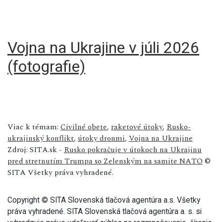
Vojna na Ukrajine v júli 2026
(fotografie)
Viac k témam:
Civilné obete
,
raketové útoky
,
Rusko-
ukrajinský konflikt
,
útoky dronmi
,
Vojna na Ukrajine
Zdroj: SITA.sk -
Rusko pokračuje v útokoch na Ukrajinu
pred stretnutím Trumpa so Zelenským na samite NATO
©
SITA Všetky práva vyhradené.
Copyright © SITA Slovenská tlačová agentúra a.s. Všetky
práva vyhradené. SITA Slovenská tlačová agentúra a. s. si